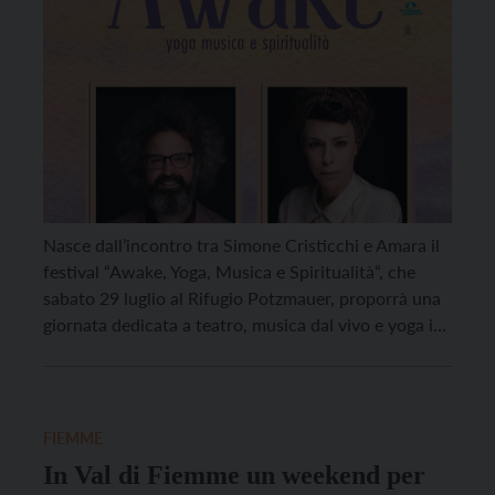
Nasce dall’incontro tra Simone Cristicchi e Amara il
festival “Awake, Yoga, Musica e Spiritualità“, che
sabato 29 luglio al Rifugio Potzmauer, proporrà una
giornata dedicata a teatro, musica dal vivo e yoga in
totale immersione nella natura, a 1300 metri di
altezza, circondati dalla magia dei monti della Val di
Cembra e con una spettacolare […]
FIEMME
In Val di Fiemme un weekend per