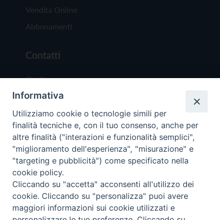
Vendita Online
Abbonamenti
Contatti
Chi Siamo
Informativa
Redazione
Scrivici
Utilizziamo cookie o tecnologie simili per
finalità tecniche e, con il tuo consenso, anche per
altre finalità ("interazioni e funzionalità semplici",
"miglioramento dell'esperienza", "misurazione" e
"targeting e pubblicità") come specificato nella
cookie policy.
Copyright © 2019 - Tutti i diritti riservati - Vit
Cliccando su "accetta" acconsenti all'utilizzo dei
Trentina Editrice
cookie. Cliccando su "personalizza" puoi avere
maggiori informazioni sui cookie utilizzati e
Privacy Policy
personalizzare le tue preferenze. Cliccando su