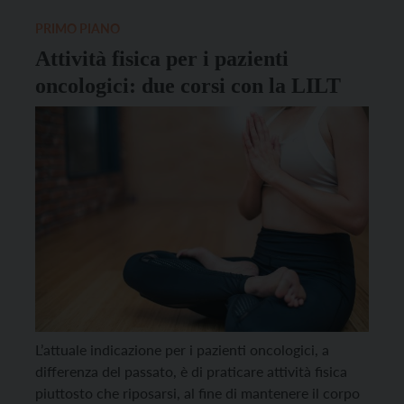
nutrizione, ma anche movimento, consapevolezza,
biodiversità […]
PRIMO PIANO
Attività fisica per i pazienti
oncologici: due corsi con la LILT
L’attuale indicazione per i pazienti oncologici, a
differenza del passato, è di praticare attività fisica
piuttosto che riposarsi, al fine di mantenere il corpo