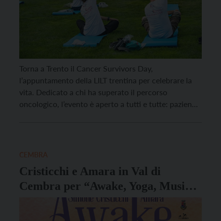
Torna a Trento il Cancer Survivors Day,
l’appuntamento della LILT trentina per celebrare la
vita. Dedicato a chi ha superato il percorso
oncologico, l’evento è aperto a tutti e tutte: pazienti
in cura e dopo, amici, familiari, caregiver, persone
che si sentono vicine. L’incontro è previsto per
sabato 20 giugno, alle ore 9, nei giardini […]
CEMBRA
Cristicchi e Amara in Val di
Cembra per “Awake, Yoga, Musica
e Spiritualità”