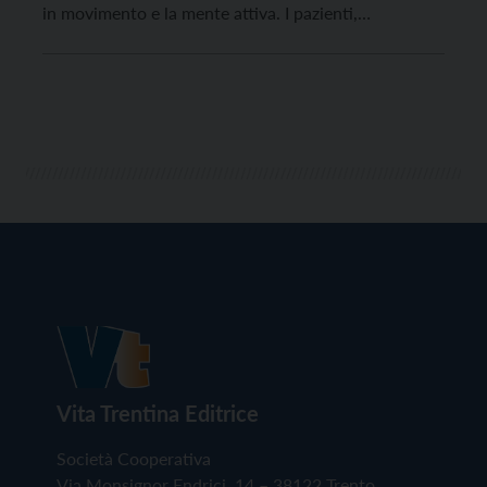
in movimento e la mente attiva. I pazienti,
maggiormente a rischio se inattivi, vengono invitati a
pensare all’esercizio nel periodo post-terapico come
rimedio utile per tenersi in forma e per combattere
[…]
Vita Trentina Editrice
Società Cooperativa
Via Monsignor Endrici, 14 – 38122 Trento