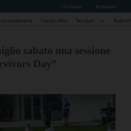
Chi Siamo
Redazione
stro centenario
I nostri libri
Territori
Rubric
iglio sabato una sessione
urvivors Day”