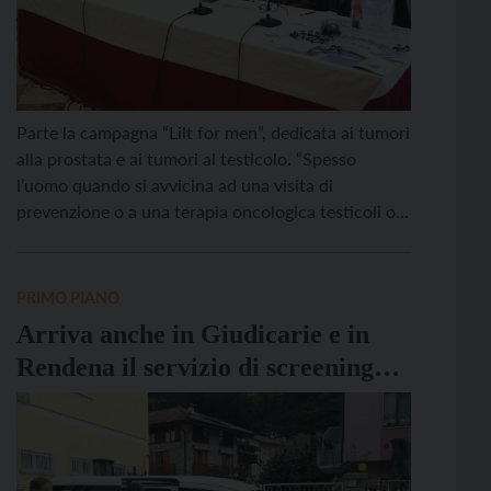
Parte la campagna “Lilt for men”, dedicata ai tumori
alla prostata e ai tumori al testicolo. “Spesso
l’uomo quando si avvicina ad una visita di
prevenzione o a una terapia oncologica testicoli o
prostata vive un disagio sociale e psicologico
importante legato al proprio corpo e all’identità
maschile“, ha commentato lo psicologo Lilt Lorenzo
PRIMO PIANO
Gios […]
Arriva anche in Giudicarie e in
Rendena il servizio di screening
mammografico Lilt