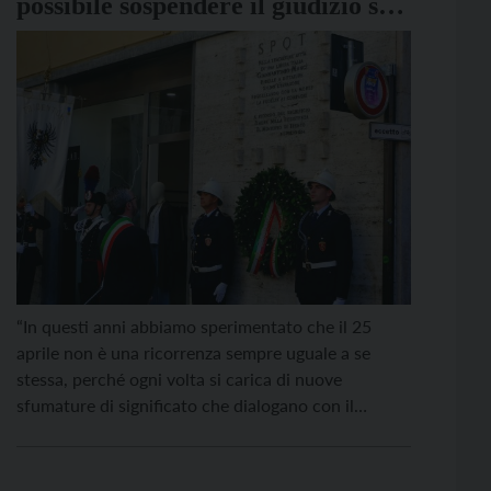
possibile sospendere il giudizio su
Mussolini”
“In questi anni abbiamo sperimentato che il 25
aprile non è una ricorrenza sempre uguale a se
stessa, perché ogni volta si carica di nuove
sfumature di significato che dialogano con il
presente”. Lo ha detto il sindaco di Trento, Franco
Ianeselli, a Palazzo Geremia, dove si sono tenute le
celebrazioni del 25 aprile. “Il […]