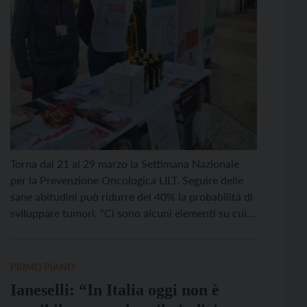
Torna dal 21 al 29 marzo la Settimana Nazionale
per la Prevenzione Oncologica LILT. Seguire delle
sane abitudini può ridurre del 40% la probabilità di
sviluppare tumori. “Ci sono alcuni elementi su cui
possiamo agire, in maniera anche semplice, ma con
costanza e impegno: non fumare, fare attività fisica,
seguire un’alimentazione corretta, stare al sole con
PRIMO PIANO
[…]
Ianeselli: “In Italia oggi non è