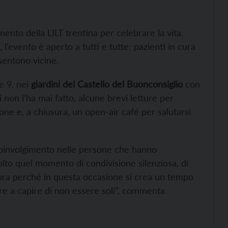
mento della LILT trentina per celebrare la vita.
l’evento è aperto a tutti e tutte: pazienti in cura
 sentono vicine.
re 9, nei
giardini del Castello del Buonconsiglio
con
i non l’ha mai fatto, alcune brevi letture per
ne e, a chiusura, un open-air café per salutarsi
oinvolgimento nelle persone che hanno
lto quel momento di condivisione silenziosa, di
ora perché in questa occasione si crea un tempo
re a capire di non essere soli”, commenta