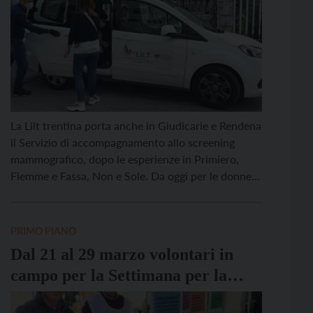
La Lilt trentina porta anche in Giudicarie e Rendena
il Servizio di accompagnamento allo screening
mammografico, dopo le esperienze in Primiero,
Fiemme e Fassa, Non e Sole. Da oggi per le donne
della Valle del Chiese, della Val Rendena e delle
Giudicarie Esteriori che ricevono l’invito allo
screening mammografico, sarà possibile
PRIMO PIANO
raggiungere l’ambulatorio di Trento […]
Dal 21 al 29 marzo volontari in
campo per la Settimana per la
Prevenzione Oncologica Lilt