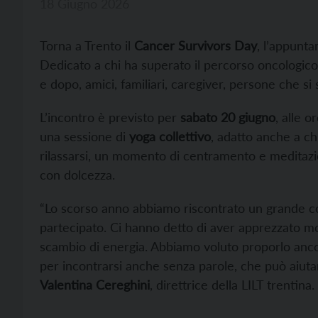
18 Giugno 2026
Torna a Trento il
Cancer Survivors Day
, l’appunta
Dedicato a chi ha superato il percorso oncologico, 
e dopo, amici, familiari, caregiver, persone che si
L’incontro è previsto per
sabato 20 giugno
, alle o
una sessione di
yoga collettivo
, adatto anche a ch
rilassarsi, un momento di centramento e meditazio
con dolcezza.
“Lo scorso anno abbiamo riscontrato un grande c
partecipato. Ci hanno detto di aver apprezzato mo
scambio di energia. Abbiamo voluto proporlo anc
per incontrarsi anche senza parole, che può aiuta
Valentina Cereghini
, direttrice della LILT trentina.