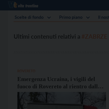
Scelte di fondo
Primo piano
Il no
Ultimi contenuti relativi a
#ZABRZE
ROVERETO
Emergenza Ucraina, i vigili del
fuoco di Rovereto al rientro dalla
missione in Polonia: “Se ci sarà
bisogno torneremo”