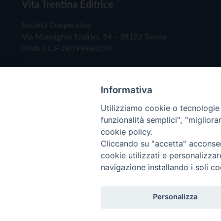
Vita Trentina Editrice
Società Cooperativa
Via Monsignor Endrici, 14 – 38122 Trento
P.IVA e C.F. 00199960220
Informativa
Utilizziamo cookie o tecnologie s
funzionalità semplici", "miglior
cookie policy.
Cliccando su "accetta" acconsent
Copyright © 2019 - Tutti i diritti riservati - Vita
cookie utilizzati e personalizza
navigazione installando i soli co
Privacy Policy
Personalizza