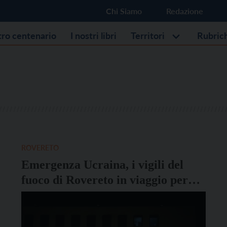
Chi Siamo
Redazione
stro centenario
I nostri libri
Territori
Rubric
ROVERETO
Emergenza Ucraina, i vigili del
fuoco di Rovereto in viaggio per
portare aiuti a Zabrze che ospita
150 profughi