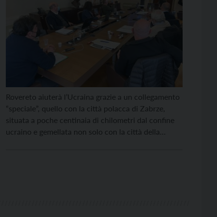
Rovereto aiuterà l’Ucraina grazie a un collegamento
“speciale”, quello con la città polacca di Zabrze,
situata a poche centinaia di chilometri dal confine
ucraino e gemellata non solo con la città della
quercia ma anche con Rivne, in Ucraina. “In questo
momento – ha detto Malgorzata Manka-Szulik,
sindaca della cittadina polacca, al sindaco di
Rovereto Francesco […]