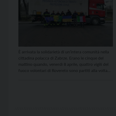
È arrivata la solidarietà di un’intera comunità nella
cittadina polacca di Zabrze. Erano le cinque del
mattino quando, venerdì 8 aprile, quattro vigili del
fuoco volontari di Rovereto sono partiti alla volta
della Polonia per portare dieci tonnellate di aiuti
con due mezzi, uno dei quali dell’Unione
Distrettuale della Vallagarina. “L’idea del viaggio è
nata […]