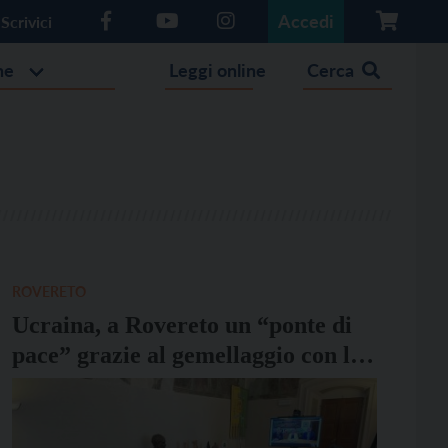
Accedi
Scrivici
he
Leggi online
Cerca
ROVERETO
Ucraina, a Rovereto un “ponte di
pace” grazie al gemellaggio con la
città polacca di Zabrze