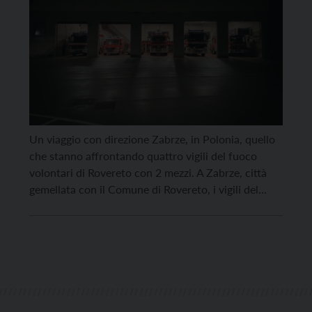
Un viaggio con direzione Zabrze, in Polonia, quello
che stanno affrontando quattro vigili del fuoco
volontari di Rovereto con 2 mezzi. A Zabrze, città
gemellata con il Comune di Rovereto, i vigili del
fuoco consegneranno un carico di aiuti umanitari
per la città che, con la sua Protezione civile, sta
gestendo un campo di prima […]