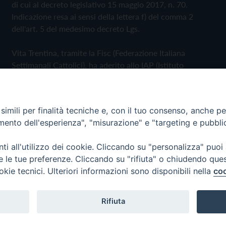
di cui al decreto legislativo 15 maggio 2017, n. 70.
Indicazione resa ai sensi della lettera f) del comma 2
dell'art. 5 del medesimo decreto Lgs.
Vita Trentina, tramite la Fisc (Federazione Italiana
Settimanali Cattolici), ha aderito allo IAP (Istituto
dell'Autodisciplina Pubblicitaria) accettando il Codice di
Autodisciplina della Comunicazione Commerciale
imili per finalità tecniche e, con il tuo consenso, anche per 
Privacy Policy
Cookie Policy
amento dell'esperienza", "misurazione" e "targeting e pubbli
i all'utilizzo dei cookie. Cliccando su "personalizza" puoi
 Trentina Editrice
re le tue preferenze. Cliccando su "rifiuta" o chiudendo que
okie tecnici. Ulteriori informazioni sono disponibili nella
coo
Rifiuta