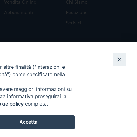
Vendita Online
Chi Siamo
Abbonamenti
Redazione
Scrivici
altre finalità ("interazioni e
cità") come specificato nella
 avere maggiori informazioni sui
sta informativa proseguirai la
kie policy
completa.
Torna all'inizio
Accetta