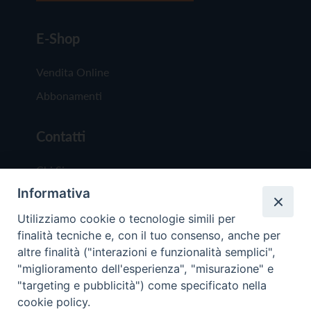
E-Shop
Vendita Online
Abbonamenti
Contatti
Chi Siamo
Informativa
Redazione
Scrivici
Utilizziamo cookie o tecnologie simili per
finalità tecniche e, con il tuo consenso, anche per
altre finalità ("interazioni e funzionalità semplici",
"miglioramento dell'esperienza", "misurazione" e
"targeting e pubblicità") come specificato nella
cookie policy.
Copyright © 2019 - Tutti i diritti riservati - Vit