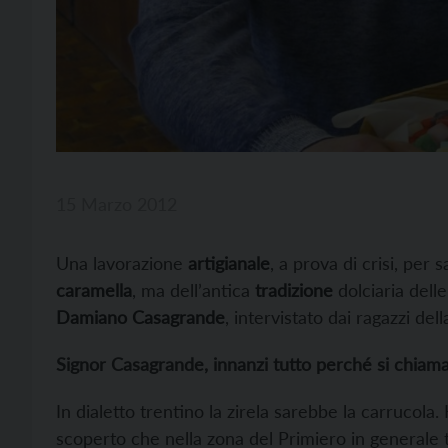
15 Marzo 2012
Una lavorazione
artigianale
, a prova di crisi, per s
caramella
, ma dell’antica
tradizione
dolciaria delle
Damiano Casagrande
, intervistato dai ragazzi dell
Signor Casagrande, innanzi tutto perché si chiama
In dialetto trentino la zirela sarebbe la carrucol
scoperto che nella zona del Primiero in generale 