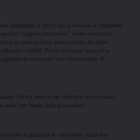
polo appoggiato a terra; poi si mescola il composto
oi questo “magma zuccherino” viene versato su
irca un quarto d’ora questa colata di zirele,
alizzati i cubetti. Prima venivano spaccati a
ogettata da mio padre che mi permette di
a…
onate. Da tre anni ho un ulteriore macchinario
 sulla fase finale della produzione.
 permette di spaccare le caramelle: sono due