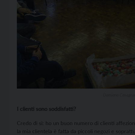
Damiano Casagrande
I clienti sono soddisfatti?
Credo di sì: ho un buon numero di clienti affezio
la mia clientela è fatta da piccoli negozi e sopratt