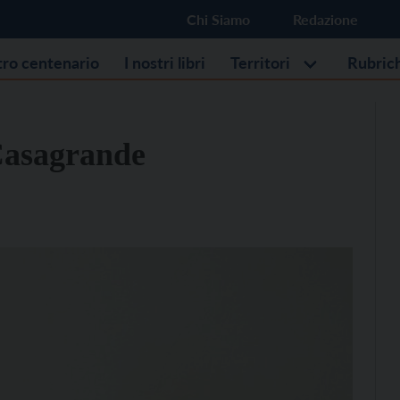
Chi Siamo
Redazione
stro centenario
I nostri libri
Territori
Rubric
Casagrande