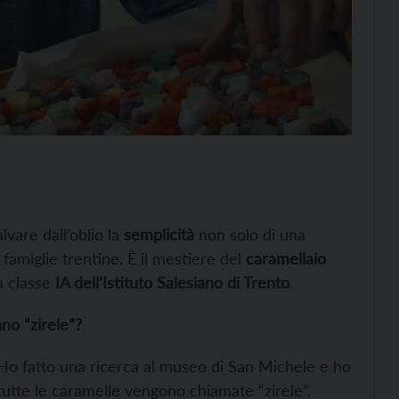
alvare dall’oblio la
semplicità
non solo di una
 famiglie trentine. È il mestiere del
caramellaio
a classe
IA dell’Istituto Salesiano di Trento
.
no “zirele”?
a. Ho fatto una ricerca al museo di San Michele e ho
tutte le caramelle vengono chiamate “zirele”.