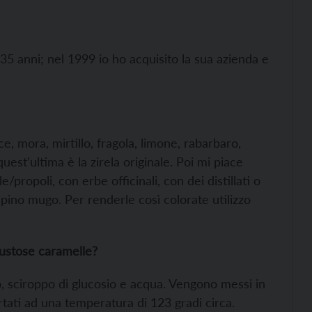
 35 anni; nel 1999 io ho acquisito la sua azienda e
e, mora, mirtillo, fragola, limone, rabarbaro,
est’ultima è la zirela originale. Poi mi piace
propoli, con erbe officinali, con dei distillati o
di pino mugo. Per renderle così colorate utilizzo
gustose caramelle?
ro, sciroppo di glucosio e acqua. Vengono messi in
tati ad una temperatura di 123 gradi circa.