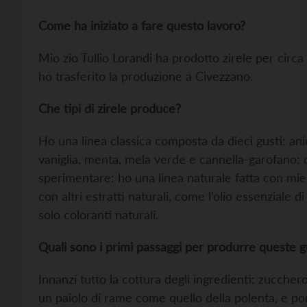
Come ha iniziato a fare questo lavoro?
Mio zio Tullio Lorandi ha prodotto zirele per circa
ho trasferito la produzione a Civezzano.
Che tipi di zirele produce?
Ho una linea classica composta da dieci gusti: anic
vaniglia, menta, mela verde e cannella-garofano; qu
sperimentare: ho una linea naturale fatta con miele/
con altri estratti naturali, come l’olio essenziale 
solo coloranti naturali.
Quali sono i primi passaggi per produrre queste 
Innanzi tutto la cottura degli ingredienti: zucche
un paiolo di rame come quello della polenta, e por