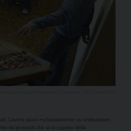
 spiega ai ragazzi il mestiere del “caramellaio”. Foto © Gianni Zotta
nati. Lavoro quasi esclusivamente su ordinazione;
utto da grossisti che si occupano della