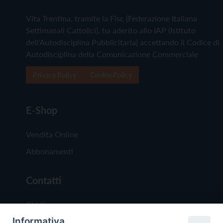
Vita Trentina, tramite la Fisc (Federazione Italiana
Settimanali Cattolici), ha aderito allo IAP (Istituto
dell'Autodisciplina Pubblicitaria) accettando il Codice di
Autodisciplina della Comunicazione Commerciale
Privacy Policy
Cookie Policy
E-Shop
Vendita Online
Abbonamenti
Contatti
Chi Siamo
Informativa
Redazione