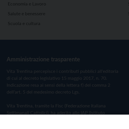
Economia e Lavoro
Salute e benessere
Scuola e cultura
Amministrazione trasparente
Vita Trentina percepisce i contributi pubblici all'editoria
di cui al decreto legislativo 15 maggio 2017, n. 70.
Indicazione resa ai sensi della lettera f) del comma 2
dell'art. 5 del medesimo decreto Lgs.
Vita Trentina, tramite la Fisc (Federazione Italiana
Settimanali Cattolici), ha aderito allo IAP (Istituto
dell'Autodisciplina Pubblicitaria) accettando il Codice di
Autodisciplina della Comunicazione Commerciale