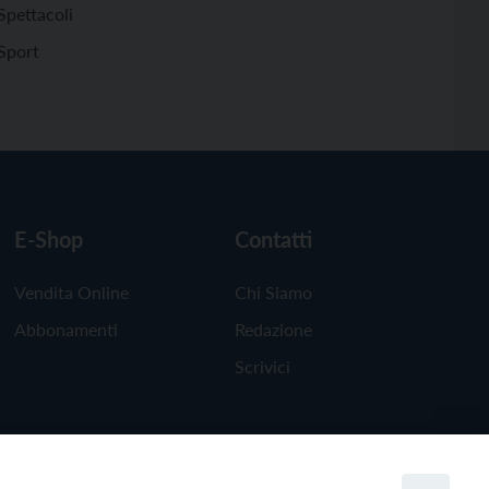
Spettacoli
Sport
E-Shop
Contatti
Vendita Online
Chi Siamo
Abbonamenti
Redazione
Scrivici