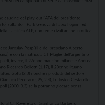
artenza del campionato di Serie A1 maschile senza
he caudine dei play-out l'ATA del presidente
to) soltanto il Park Genova di Fabio Fognini ed
la classifica ATP, non teme rivali anche in ottica
eco Jaroslav Pospíšil e del bresciano Alberto
Fersina) e con la matricola CT Maglie dell'argentino
epaldi, invece, il 27enne mancino milanese Andrea
no Riccardo Bellotti (1.17), il 23enne lituano
atteo Gotti (2.3) nonché i prodotti del settore
Gianluca Pecoraro ('95, 2.4), Ludovico Cestarollo
Zampoli (2000, 3.3) se la potranno giocare senza
rlo al CT Rovereto di Gianfranco Barbiero il