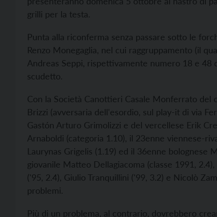
presenteranno domenica 5 ottobre al nastro di p
grilli per la testa.
Punta alla riconferma senza passare sotto le forc
Renzo Monegaglia, nel cui raggruppamento (il quar
Andreas Seppi, rispettivamente numero 18 e 48 del
scudetto.
Con la Società Canottieri Casale Monferrato del c
Brizzi (avversaria dell'esordio, sul play-it di via 
Gastón Arturo Grimolizzi e del vercellese Erik Cr
Arnaboldi (categoria 1.10), il 23enne viennese-riva
Laurynas Grigelis (1.19) ed il 36enne bolognese M
giovanile Matteo Dellagiacoma (classe 1991, 2.4), 
('95, 2.4), Giulio Tranquillini ('99, 3.2) e Nicolò 
problemi.
Più di un problema, al contrario, dovrebbero crea