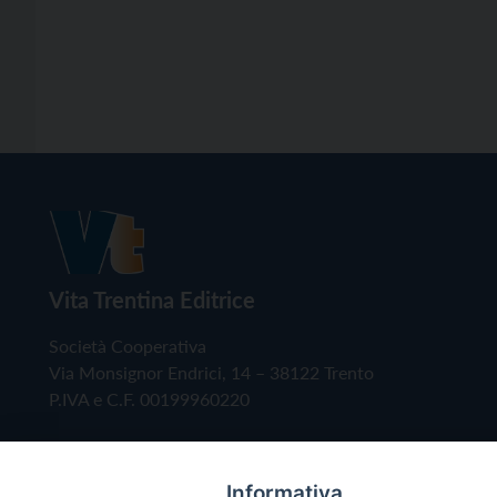
Vita Trentina Editrice
Società Cooperativa
Via Monsignor Endrici, 14 – 38122 Trento
P.IVA e C.F. 00199960220
Informativa