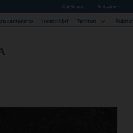
Chi Siamo
Redazione
stro centenario
I nostri libri
Territori
Rubric
 A