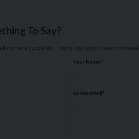
thing To Say?
mail non sarà pubblicato.
I campi obbligatori sono contrass
Your Name
*
La tua email
*