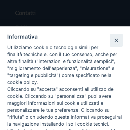
Contatti
Chi Siamo
Informativa
Redazione
Scrivici
Utilizziamo cookie o tecnologie simili per
finalità tecniche e, con il tuo consenso, anche per
altre finalità ("interazioni e funzionalità semplici",
"miglioramento dell'esperienza", "misurazione" e
"targeting e pubblicità") come specificato nella
cookie policy.
Copyright © 2019 - Tutti i diritti riservati - Vit
Cliccando su "accetta" acconsenti all'utilizzo dei
Trentina Editrice
cookie. Cliccando su "personalizza" puoi avere
maggiori informazioni sui cookie utilizzati e
Privacy Policy
personalizzare le tue preferenze. Cliccando su
Torna all'inizi
"rifiuta" o chiudendo questa informativa proseguirai
la navigazione installando i soli cookie tecnici.