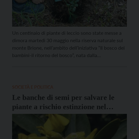
Un centinaio di piante di leccio sono state messe a
dimora martedì 30 maggio nella riserva naturale sul
monte Brione, nell’ambito dell’iniziativa “Il bosco dei
bambini-il ritorno del bosco“, nata dalla
collaborazione fra il Comune di Riva del Garda e il
Coordinamento per la tutela dell’Ambiente Alto
Garda, supportata dal Servizio Sviluppo sostenibile e
aree […]
SOCIETÀ E POLITICA
Le banche di semi per salvare le
piante a rischio estinzione nel
progetto del MUSE