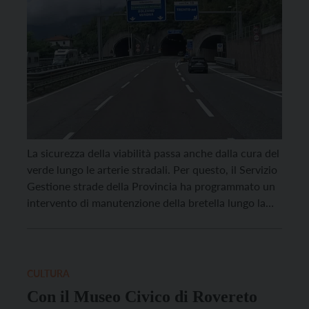
La sicurezza della viabilità passa anche dalla cura del
verde lungo le arterie stradali. Per questo, il Servizio
Gestione strade della Provincia ha programmato un
intervento di manutenzione della bretella lungo la
SS47 della Valsugana, per il taglio di alcune piante
pericolanti in prossimità della carreggiata. Mercoledì
11 marzo, l’intervento sarà eseguito in
corrispondenza della […]
CULTURA
Con il Museo Civico di Rovereto