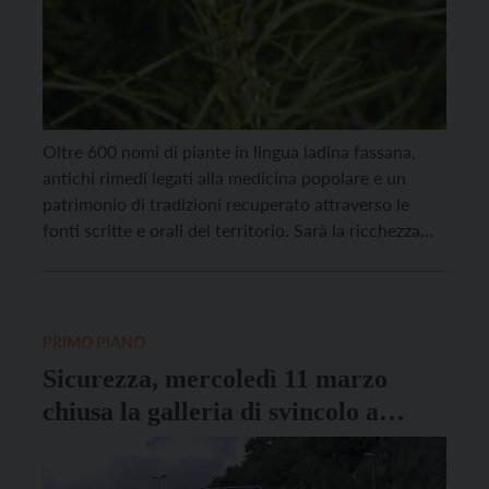
Oltre 600 nomi di piante in lingua ladina fassana,
antichi rimedi legati alla medicina popolare e un
patrimonio di tradizioni recuperato attraverso le
fonti scritte e orali del territorio. Sarà la ricchezza
culturale e naturale della Val di Fassa la protagonista
della conferenza “Flora de Fascia: un libro sulla flora
popolare della Val di Fassa”, […]
PRIMO PIANO
Sicurezza, mercoledì 11 marzo
chiusa la galleria di svincolo a
Trento Est per taglio piante