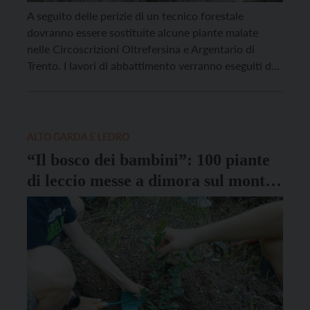
A seguito delle perizie di un tecnico forestale
dovranno essere sostituite alcune piante malate
nelle Circoscrizioni Oltrefersina e Argentario di
Trento. I lavori di abbattimento verranno eseguiti da
una ditta specializzata, condizioni meteorologiche
permettendo, nei mesi di febbraio e marzo. Le piante
saranno sostituite da esemplari della stessa specie o
simili. Nello specifico in Circoscrizione […]
ALTO GARDA E LEDRO
“Il bosco dei bambini”: 100 piante
di leccio messe a dimora sul monte
Brione