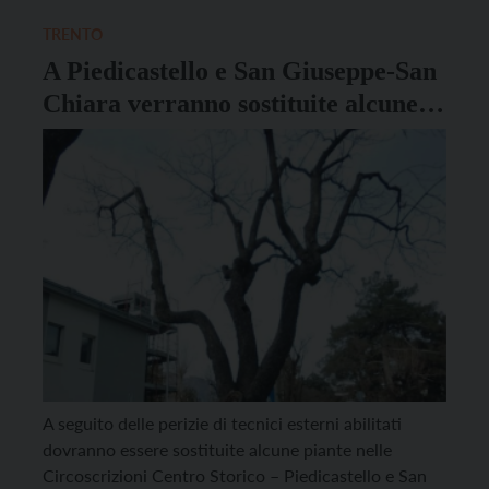
cui il focus si sposta sull’Euregio e sui paesaggi
alpini, oggi al centro […]
TRENTO
A Piedicastello e San Giuseppe-San
Chiara verranno sostituite alcune
piante
A seguito delle perizie di tecnici esterni abilitati
dovranno essere sostituite alcune piante nelle
Circoscrizioni Centro Storico – Piedicastello e San