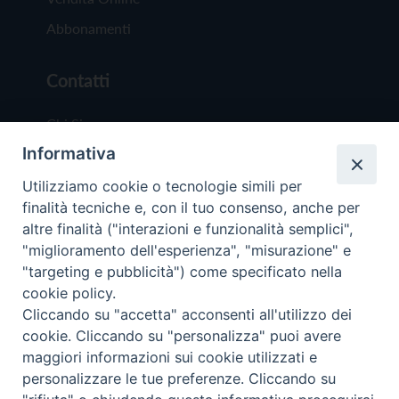
Abbonamenti
Contatti
Chi Siamo
Informativa
Redazione
Scrivici
Utilizziamo cookie o tecnologie simili per
finalità tecniche e, con il tuo consenso, anche per
altre finalità ("interazioni e funzionalità semplici",
"miglioramento dell'esperienza", "misurazione" e
"targeting e pubblicità") come specificato nella
cookie policy.
Copyright © 2019 - Tutti i diritti riservati - Vit
Cliccando su "accetta" acconsenti all'utilizzo dei
Trentina Editrice
cookie. Cliccando su "personalizza" puoi avere
maggiori informazioni sui cookie utilizzati e
Privacy Policy
personalizzare le tue preferenze. Cliccando su
Torna all'inizi