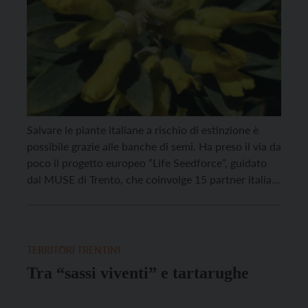
Salvare le piante italiane a rischio di estinzione è
possibile grazie alle banche di semi. Ha preso il via da
poco il progetto europeo “Life Seedforce”, guidato
dal MUSE di Trento, che coinvolge 15 partner italiani
e stranieri ed è portato avanti in dieci regioni
italiane, oltre che in Francia, a Malta e in Slovenia.
[…]
TERRITORI TRENTINI
Tra “sassi viventi” e tartarughe