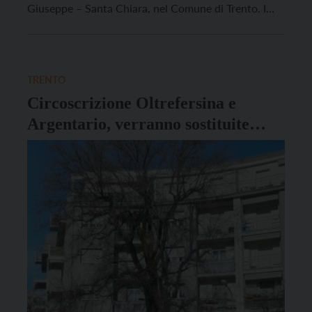
Giuseppe – Santa Chiara, nel Comune di Trento. I
lavori di abbattimento delle piante verranno eseguiti
nelle prossime settimane. Nello specifico in
Circoscrizione Centro Storico – Piedicastello si
stratta di: un bagolaro e una […]
TRENTO
Circoscrizione Oltrefersina e
Argentario, verranno sostituite
alcune piante malate