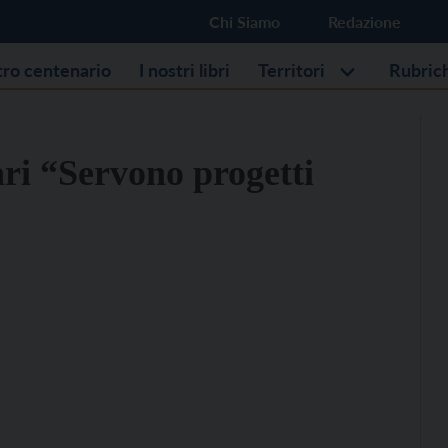
Chi Siamo
Redazione
stro centenario
I nostri libri
Territori
Rubric
ari “Servono progetti