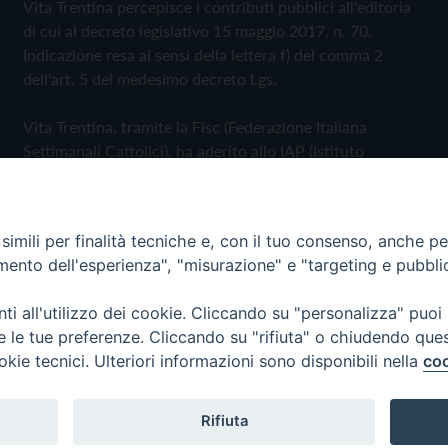
Vita Trentina percepisce i contributi pubblici all'editoria
di cui al decreto legislativo 15 maggio 2017, n. 70.
Indicazione resa ai sensi della lettera f) del comma 2
dell'art. 5 del medesimo decreto Lgs.
Vita Trentina, tramite la Fisc (Federazione Italiana
Settimanali Cattolici), ha aderito allo IAP (Istituto
dell'Autodisciplina Pubblicitaria) accettando il Codice di
Autodisciplina della Comunicazione Commerciale
imili per finalità tecniche e, con il tuo consenso, anche per 
Privacy Policy
Cookie Policy
amento dell'esperienza", "misurazione" e "targeting e pubbli
i all'utilizzo dei cookie. Cliccando su "personalizza" puoi
 Trentina Editrice
re le tue preferenze. Cliccando su "rifiuta" o chiudendo que
okie tecnici. Ulteriori informazioni sono disponibili nella
coo
Rifiuta