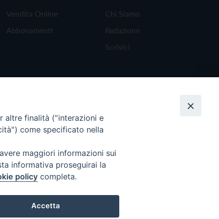
Vendita Online
Chi Siamo
Abbonamenti
Redazione
Scrivici
altre finalità ("interazioni e
cità") come specificato nella
 avere maggiori informazioni sui
sta informativa proseguirai la
kie policy
completa.
Torna all'inizio
Accetta