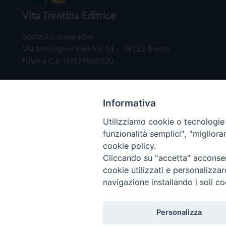
Vita Trentina Editrice
Società Cooperativa
Via Monsignor Endrici, 14 – 38122 Trento
P.IVA e C.F. 00199960220
Informativa
Utilizziamo cookie o tecnologie s
funzionalità semplici", "miglior
cookie policy.
Cliccando su "accetta" acconsent
Copyright © 2019 - Tutti i diritti riservati - Vita
cookie utilizzati e personalizza
navigazione installando i soli co
Privacy Policy
Personalizza