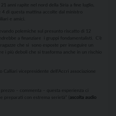
21 anni rapite nel nord della Siria a fine luglio,
 4 di questa mattina accolte dal ministro
iari e amici.
sollevando polemiche sul presunto riscatto di 12
 andrebbe a finanziare i gruppi fondamentalisti. C’è
e ragazze che si sono esposte per inseguire un
are i più deboli che si trasforma anche in un rischio
o Calliari vicepresidente dell’Accri associazione
a prezzo – commenta – questa esperienza ci
 e preparati con estrema serietà” (
ascolta audio