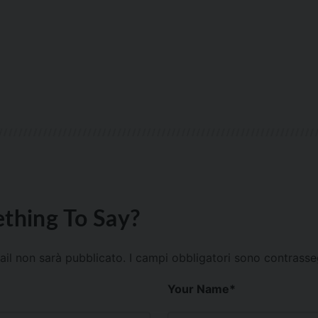
thing To Say?
mail non sarà pubblicato.
I campi obbligatori sono contrass
Your Name
*