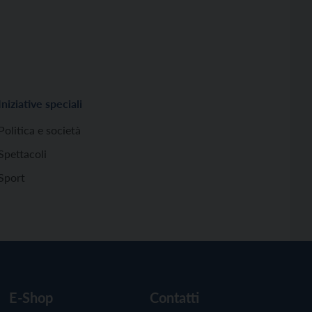
Iniziative speciali
Politica e società
Spettacoli
Sport
E-Shop
Contatti