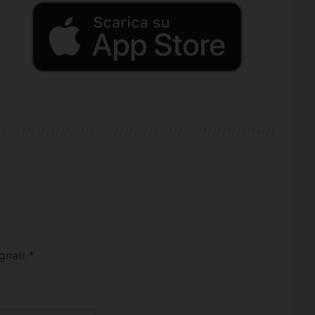
egnati
*