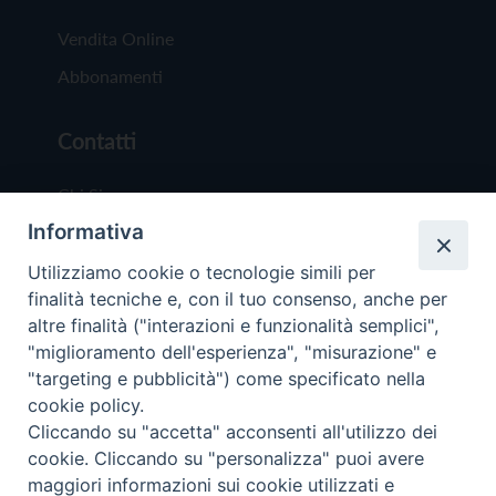
Vendita Online
Abbonamenti
Contatti
Chi Siamo
Informativa
Redazione
Scrivici
Utilizziamo cookie o tecnologie simili per
finalità tecniche e, con il tuo consenso, anche per
altre finalità ("interazioni e funzionalità semplici",
"miglioramento dell'esperienza", "misurazione" e
"targeting e pubblicità") come specificato nella
cookie policy.
Copyright © 2019 - Tutti i diritti riservati - Vit
Cliccando su "accetta" acconsenti all'utilizzo dei
Trentina Editrice
cookie. Cliccando su "personalizza" puoi avere
maggiori informazioni sui cookie utilizzati e
Privacy Policy