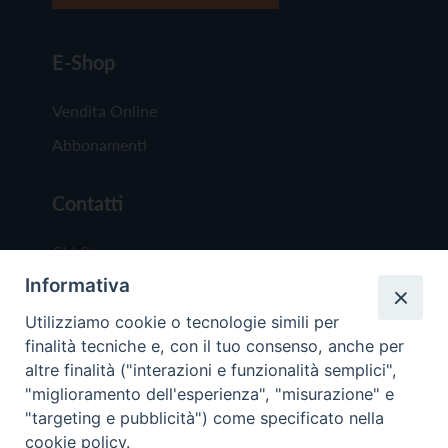
E-Shop
Vendita Online
Abbonamenti
Contatti
Chi Siamo
Informativa
Redazione
Scrivici
Utilizziamo cookie o tecnologie simili per
finalità tecniche e, con il tuo consenso, anche per
altre finalità ("interazioni e funzionalità semplici",
"miglioramento dell'esperienza", "misurazione" e
"targeting e pubblicità") come specificato nella
cookie policy.
Copyright © 2019 - Tutti i diritti riservati - Vit