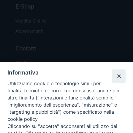
E-Shop
Vendita Online
Abbonamenti
Contatti
Chi Siamo
Informativa
Redazione
Scrivici
Utilizziamo cookie o tecnologie simili per
finalità tecniche e, con il tuo consenso, anche per
altre finalità ("interazioni e funzionalità semplici",
"miglioramento dell'esperienza", "misurazione" e
"targeting e pubblicità") come specificato nella
cookie policy.
Copyright © 2019 - Tutti i diritti riservati - Vit
Cliccando su "accetta" acconsenti all'utilizzo dei
Trentina Editrice