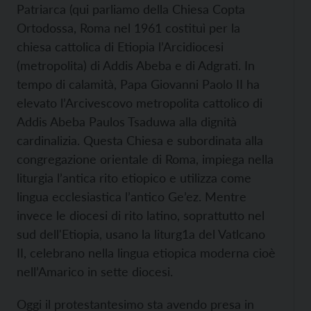
Patriarca (qui parliamo della Chiesa Copta
Ortodossa, Roma nel 1961 costituì per la
chiesa cattolica di Etiopia l’Arcidiocesi
(metropolita) di Addis Abeba e di Adgrati. In
tempo di calamità, Papa Giovanni Paolo II ha
elevato l’Arcivescovo metropolita cattolico di
Addis Abeba Paulos Tsaduwa alla dignità
cardinalizia. Questa Chiesa e subordinata alla
congregazione orientale di Roma, impiega nella
liturgia l’antica rito etiopico e utilizza come
lingua ecclesiastica l’antico Ge’ez. Mentre
invece le diocesi di rito latino, soprattutto nel
sud dell'Etiopia, usano la liturg1a del Vatlcano
II, celebrano nella lingua etiopica moderna cioè
nell’Amarico in sette diocesi.
Oggi il protestantesimo sta avendo presa in