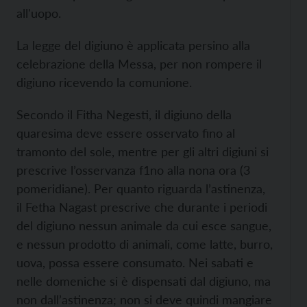
all'uopo.
La legge del digiuno è applicata persino alla
celebrazione della Messa, per non rompere il
digiuno ricevendo la comunione.
Secondo il Fitha Negesti, il digiuno della
quaresima deve essere osservato ﬁno al
tramonto del sole, mentre per gli altri digiuni si
prescrive l’osservanza f1no alla nona ora (3
pomeridiane). Per quanto riguarda l’astinenza,
il Fetha Nagast prescrive che durante i periodi
del digiuno nessun animale da cui esce sangue,
e nessun prodotto di animali, come latte, burro,
uova, possa essere consumato. Nei sabati e
nelle domeniche si è dispensati dal digiuno, ma
non dall’astinenza; non si deve quindi mangiare