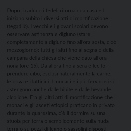
Dopo il raduno i fedeli ritornano a casa ed
iniziano subito i diversi atti di mortiﬁcazione
(tegadilò). I vecchi e i giovani scolari devono
osservare astinenza e digiuno (stare
completamente a digiuno fino all’ora sesta, cioè
mezzogiorno); tutti gli altri fino al segnale della
campana della chiesa che viene dato all’ora
nona (ore 15). Da allora fino a sera è lecito
prendere cibo, esclusi naturalmente la carne,
le uova e i latticini. I monaci e i più fervorosi si
astengono anche dalle bibite e dalle bevande
alcoliche. Fra gli altri atti di mortiﬁcazione che i
monaci e gli asceti etiopici praticano in privato
durante la quaresima, c'è il dormire su una
stuoia per terra o semplicemente sulla nuda
terra o su pezzi di legno o sassolini disposti