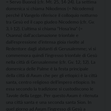
= Servo Buono) (cfr. Mt. 25, 14-24). La settima
domenica si chiama Nikodimos (= Nicodemo)
perché il Vangelo riferisce il colloquio notturno
tra Gesù ed il capo giudeo Nicodemo (cfr. Gv.
3, l-12). L’ultima si chiama “Hosa’ina” (=
Osanna) dall'acclamazione trionfale e
dall’espressione d’intensa gioia rivolte al
Redentore dagli abitanti di Gerusalemme; vi si
commemora quindi l’ingresso trionfale di Gesù
nella città di Gerusalemme (cfr. Gv. 12, 12). La
domenica delle Palme è la festa principale
della città di Axum che per gli etiopici è la città
santa, centro religioso dell’impero etiopico. In
essa secondo la tradizione si custodiscono le
Tavole della Legge. Per questo Axum è ritenuta
una città santa e una seconda santa Sion. In
quel giorno ad Axum l’ingresso di Gesù a