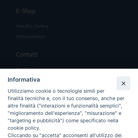
E-Shop
Vendita Online
Abbonamenti
Contatti
Chi Siamo
Informativa
Redazione
Scrivici
Utilizziamo cookie o tecnologie simili per
finalità tecniche e, con il tuo consenso, anche per
altre finalità ("interazioni e funzionalità semplici",
"miglioramento dell'esperienza", "misurazione" e
"targeting e pubblicità") come specificato nella
cookie policy.
Copyright © 2019 - Tutti i diritti riservati - Vit
Cliccando su "accetta" acconsenti all'utilizzo dei