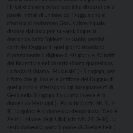
Hirkal si chiama ze’worede (che discese) dalle
parole iniziali di un inno del Duggua che si
riferisce al Redentore Gesù Cristo il quale
discese dal cielo per salvarci. Segue la
domenica detta “qidesti” (= Santa) perché i
canti del Duggua di quel giorno ricordano
ripetutamente il digiuno di 40 giorni e 40 notti
del Redentore nel deserto (Santa quaresima).
La terza si chiama “Mukurab” (= Sinagoga) per
il fatto che gli inni e le antifone del Duggua di
quel giorno si riferiscono agli insegnamenti di
Gesù nella Sinagoga. La quarta invece è la
domenica Metsagui (= Paralitico) (cfr. Mt. 9, 1-
9). La quinta è la domenica denominata “Debre
Zeiti (= Monte degli Ulivi) (cfr. Mt. 24, 3-36). La
sesta domenica porta il nome di Ghebre heir (