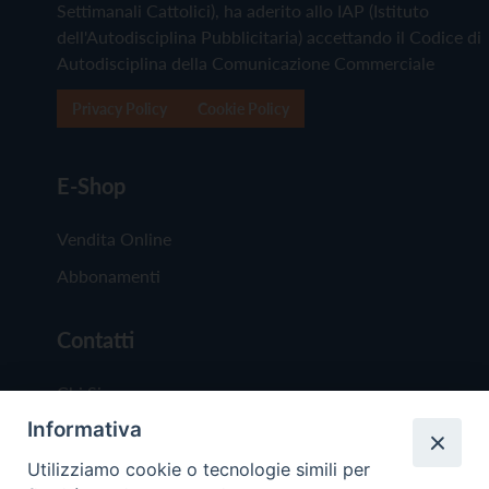
Settimanali Cattolici), ha aderito allo IAP (Istituto
dell'Autodisciplina Pubblicitaria) accettando il Codice di
Autodisciplina della Comunicazione Commerciale
Privacy Policy
Cookie Policy
E-Shop
Vendita Online
Abbonamenti
Contatti
Chi Siamo
Informativa
Redazione
Scrivici
Utilizziamo cookie o tecnologie simili per