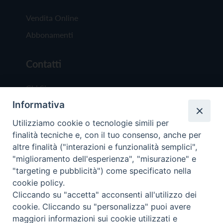
Vendita Online
Abbonamenti
Contatti
Chi Siamo
Informativa
Redazione
Scrivici
Utilizziamo cookie o tecnologie simili per
finalità tecniche e, con il tuo consenso, anche per
altre finalità ("interazioni e funzionalità semplici",
"miglioramento dell'esperienza", "misurazione" e
"targeting e pubblicità") come specificato nella
cookie policy.
Copyright © 2019 - Tutti i diritti riservati - Vit
Cliccando su "accetta" acconsenti all'utilizzo dei
Trentina Editrice
cookie. Cliccando su "personalizza" puoi avere
maggiori informazioni sui cookie utilizzati e