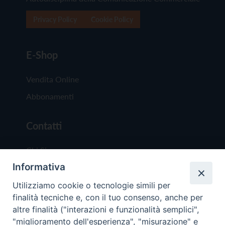
Privacy Policy
Cookie Policy
E-Shop
Vendita Online
Abbonamenti
Contatti
Chi Siamo
Informativa
Redazione
Scrivici
Utilizziamo cookie o tecnologie simili per
finalità tecniche e, con il tuo consenso, anche per
altre finalità ("interazioni e funzionalità semplici",
"miglioramento dell'esperienza", "misurazione" e