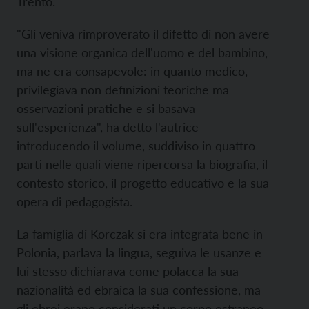
Trento.
"Gli veniva rimproverato il difetto di non avere
una visione organica dell'uomo e del bambino,
ma ne era consapevole: in quanto medico,
privilegiava non definizioni teoriche ma
osservazioni pratiche e si basava
sull'esperienza", ha detto l'autrice
introducendo il volume, suddiviso in quattro
parti nelle quali viene ripercorsa la biografia, il
contesto storico, il progetto educativo e la sua
opera di pedagogista.
La famiglia di Korczak si era integrata bene in
Polonia, parlava la lingua, seguiva le usanze e
lui stesso dichiarava come polacca la sua
nazionalità ed ebraica la sua confessione, ma
gli ebrei erano considerati un corpo estraneo –