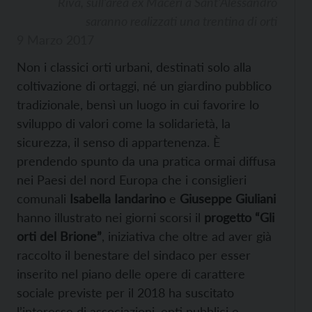
Riva, sull’area ex Maceri a Sant’Alessandro
saranno realizzati una trentina di orti
9 Marzo 2017
Non i classici orti urbani, destinati solo alla
coltivazione di ortaggi, né un giardino pubblico
tradizionale, bensì un luogo in cui favorire lo
sviluppo di valori come la solidarietà, la
sicurezza, il senso di appartenenza. È
prendendo spunto da una pratica ormai diffusa
nei Paesi del nord Europa che i consiglieri
comunali
Isabella Iandarino
e
Giuseppe Giuliani
hanno illustrato nei giorni scorsi il
progetto “Gli
orti del Brione”
, iniziativa che oltre ad aver già
raccolto il benestare del sindaco per esser
inserito nel piano delle opere di carattere
sociale previste per il 2018 ha suscitato
l’interesse di associazioni, enti pubblici e