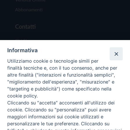
Abbonamenti
Contatti
Chi Siamo
Informativa
Redazione
Scrivici
Utilizziamo cookie o tecnologie simili per
finalità tecniche e, con il tuo consenso, anche per
altre finalità ("interazioni e funzionalità semplici",
"miglioramento dell'esperienza", "misurazione" e
"targeting e pubblicità") come specificato nella
cookie policy.
Copyright © 2019 - Tutti i diritti riservati - Vit
Cliccando su "accetta" acconsenti all'utilizzo dei
Trentina Editrice
cookie. Cliccando su "personalizza" puoi avere
maggiori informazioni sui cookie utilizzati e
Privacy Policy
personalizzare le tue preferenze. Cliccando su
Torna all'inizi