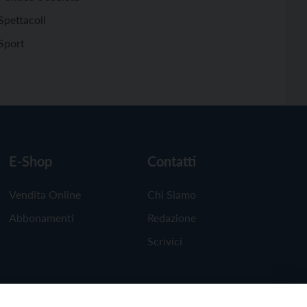
Spettacoli
Sport
E-Shop
Contatti
Vendita Online
Chi Siamo
Abbonamenti
Redazione
Scrivici