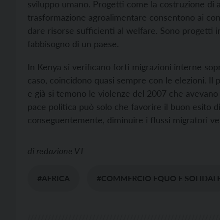
sviluppo umano. Progetti come la costruzione di ac
trasformazione agroalimentare consentono ai contad
dare risorse sufficienti al welfare. Sono progetti 
fabbisogno di un paese.
In Kenya si verificano forti migrazioni interne sopr
caso, coincidono quasi sempre con le elezioni. Il
e già si temono le violenze del 2007 che avevano l
pace politica può solo che favorire il buon esito d
conseguentemente, diminuire i flussi migratori ver
di
redazione VT
#AFRICA
#COMMERCIO EQUO E SOLIDAL