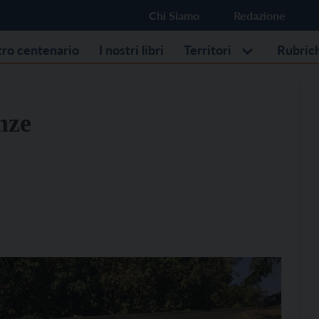
Chi Siamo
Redazione
stro centenario
I nostri libri
Territori
Rubric
nze