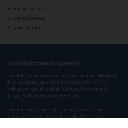
Economia e Lavoro
Salute e benessere
Scuola e cultura
Amministrazione trasparente
Vita Trentina percepisce i contributi pubblici all'editoria
di cui al decreto legislativo 15 maggio 2017, n. 70.
Indicazione resa ai sensi della lettera f) del comma 2
dell'art. 5 del medesimo decreto Lgs.
Vita Trentina, tramite la Fisc (Federazione Italiana
Settimanali Cattolici), ha aderito allo IAP (Istituto
dell'Autodisciplina Pubblicitaria) accettando il Codice di