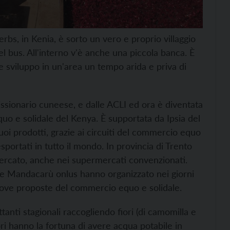
rbs, in Kenia, è sorto un vero e proprio villaggio
el bus. All'interno v'è anche una piccola banca. È
e sviluppo in un'area un tempo arida e priva di
sionario cuneese, e dalle ACLI ed ora è diventata
uo e solidale del Kenya. È supportata da Ipsia del
uoi prodotti, grazie ai circuiti del commercio equo
portati in tutto il mondo. In provincia di Trento
ercato, anche nei supermercati convenzionati.
no e Mandacarù onlus hanno organizzato nei giorni
uove proposte del commercio equo e solidale.
anti stagionali raccogliendo fiori (di camomilla e
i hanno la fortuna di avere acqua potabile in