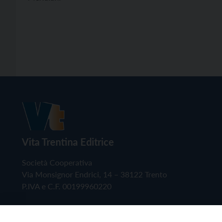
Vita Trentina Editrice
Società Cooperativa
Via Monsignor Endrici, 14 – 38122 Trento
P.IVA e C.F. 00199960220