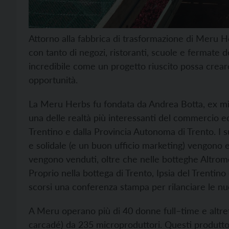
Attorno alla fabbrica di trasformazione di Meru He
con tanto di negozi, ristoranti, scuole e fermate d
incredibile come un progetto riuscito possa crear
opportunità.
La Meru Herbs fu fondata da Andrea Botta, ex mis
una delle realtà più interessanti del commercio eq
Trentino e dalla Provincia Autonoma di Trento. I s
e solidale (e un buon ufficio marketing) vengono es
vengono venduti, oltre che nelle botteghe Altrom
Proprio nella bottega di Trento, Ipsia del Trenti
scorsi una conferenza stampa per rilanciare le n
A Meru operano più di 40 donne full–time e altrett
carcadé) da 235 microproduttori. Questi produttor