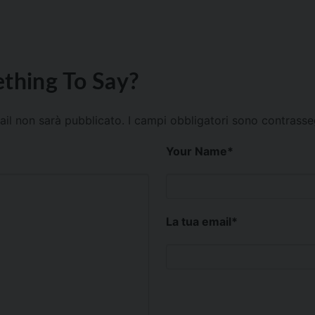
thing To Say?
mail non sarà pubblicato.
I campi obbligatori sono contrass
Your Name
*
La tua email
*