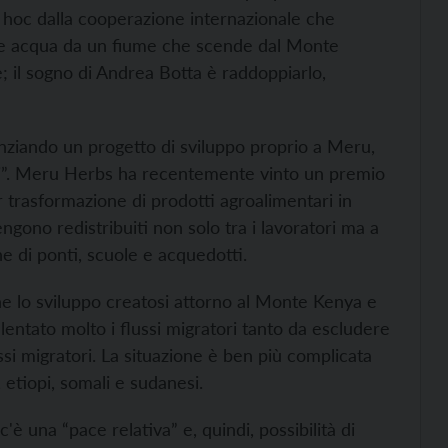
 hoc dalla cooperazione internazionale che
nde acqua da un fiume che scende dal Monte
; il sogno di Andrea Botta è raddoppiarlo,
nziando un progetto di sviluppo proprio a Meru,
tari”. Meru Herbs ha recentemente vinto un premio
 trasformazione di prodotti agroalimentari in
engono redistribuiti non solo tra i lavoratori ma a
ne di ponti, scuole e acquedotti.
che lo sviluppo creatosi attorno al Monte Kenya e
lentato molto i flussi migratori tanto da escludere
ussi migratori. La situazione è ben più complicata
, etiopi, somali e sudanesi.
'è una “pace relativa” e, quindi, possibilità di