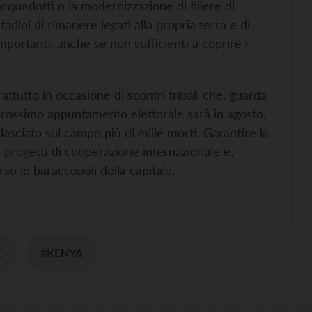
quedotti o la modernizzazione di filiere di
ini di rimanere legati alla propria terra e di
importanti, anche se non sufficienti a coprire i
attutto in occasione di scontri tribali che, guarda
 prossimo appuntamento elettorale sarà in agosto,
asciato sul campo più di mille morti. Garantire la
i progetti di cooperazione internazionale e,
so le baraccopoli della capitale.
E
#KENYA