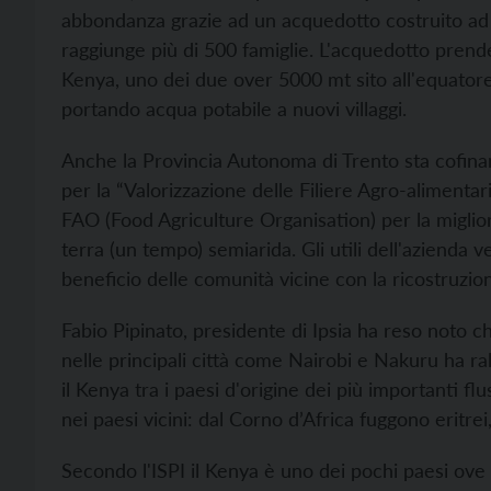
abbondanza grazie ad un acquedotto costruito ad
raggiunge più di 500 famiglie. L'acquedotto pre
Kenya, uno dei due over 5000 mt sito all'equatore
portando acqua potabile a nuovi villaggi.
Anche la Provincia Autonoma di Trento sta cofina
per la “Valorizzazione delle Filiere Agro-alimen
FAO (Food Agriculture Organisation) per la miglior
terra (un tempo) semiarida. Gli utili dell'azienda v
beneficio delle comunità vicine con la ricostruzio
Fabio Pipinato, presidente di Ipsia ha reso noto 
nelle principali città come Nairobi e Nakuru ha ral
il Kenya tra i paesi d'origine dei più importanti fl
nei paesi vicini: dal Corno d’Africa fuggono eritrei
Secondo l'ISPI il Kenya è uno dei pochi paesi ove c