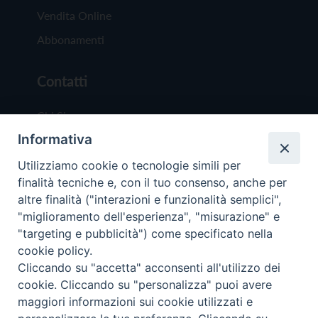
Vendita Online
Abbonamenti
Contatti
Chi Siamo
Informativa
Redazione
Scrivici
Utilizziamo cookie o tecnologie simili per
finalità tecniche e, con il tuo consenso, anche per
altre finalità ("interazioni e funzionalità semplici",
"miglioramento dell'esperienza", "misurazione" e
"targeting e pubblicità") come specificato nella
cookie policy.
Copyright © 2019 - Tutti i diritti riservati - Vit
Cliccando su "accetta" acconsenti all'utilizzo dei
Trentina Editrice
cookie. Cliccando su "personalizza" puoi avere
maggiori informazioni sui cookie utilizzati e
Privacy Policy