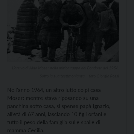
L’arrivo di Aldo Moser nella mitica tappa del Bondone del 1956.
Sotto la sua testimonianza – foto Giorgio Rossi
Nell’anno 1964, un altro lutto colpì casa
Moser: mentre stava riposando su una
panchina sotto casa, si spense papà Ignazio,
all’età di 67 anni, lasciando 10 figli orfani e
tutto il peso della famiglia sulle spalle di
mamma Cecilia.