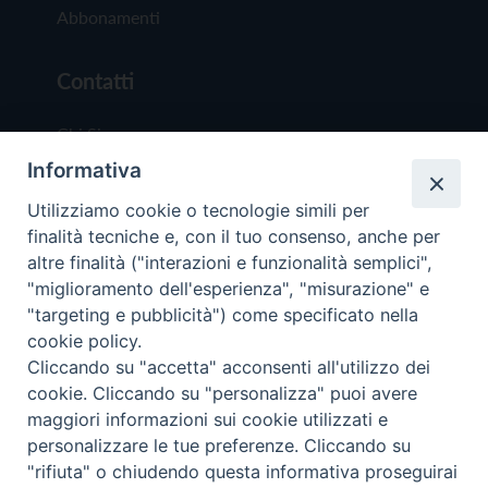
Abbonamenti
Contatti
Chi Siamo
Informativa
Redazione
Scrivici
Utilizziamo cookie o tecnologie simili per
finalità tecniche e, con il tuo consenso, anche per
altre finalità ("interazioni e funzionalità semplici",
"miglioramento dell'esperienza", "misurazione" e
"targeting e pubblicità") come specificato nella
cookie policy.
Copyright © 2019 - Tutti i diritti riservati - Vit
Cliccando su "accetta" acconsenti all'utilizzo dei
Trentina Editrice
cookie. Cliccando su "personalizza" puoi avere
maggiori informazioni sui cookie utilizzati e
Privacy Policy
personalizzare le tue preferenze. Cliccando su
Torna all'inizi
"rifiuta" o chiudendo questa informativa proseguirai