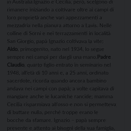
in Australia.Ignazio e Cecilia, però, scelgono di
rimanere iniziando a coltivare oltre ai campi di
loro proprietà anche vari appezzamenti a
mezzadria nella pianura attorno a Lavis. Nelle
colline di Sorni e nei terrazzamenti in località
San Giorgio, papà Ignazio coltivava la vite;
Aldo
, primogenito, nato nel 1934, lo segue
sempre nei campi per dargli una mano.
Padre
Claudio
, quarto figlio entrato in seminario nel
1948, all’età di 10 anni e, a 25 anni, ordinato
sacerdote, ricorda quando ancora bambino
andava nei campi con papà; a volte capitava di
mangiare anche le lucaniche rancide; mamma
Cecilia risparmiava all’osso e non si permetteva
di buttare nulla, perché troppe erano le
bocche da sfamare. Ignazio – papà sempre
presente e attento ai bisogni della sua famiglia,