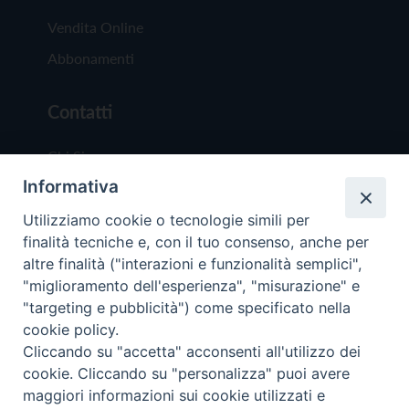
Vendita Online
Abbonamenti
Contatti
Chi Siamo
Informativa
Redazione
Scrivici
Utilizziamo cookie o tecnologie simili per
finalità tecniche e, con il tuo consenso, anche per
altre finalità ("interazioni e funzionalità semplici",
"miglioramento dell'esperienza", "misurazione" e
"targeting e pubblicità") come specificato nella
cookie policy.
Copyright © 2019 - Tutti i diritti riservati - Vit
Cliccando su "accetta" acconsenti all'utilizzo dei
Trentina Editrice
cookie. Cliccando su "personalizza" puoi avere
maggiori informazioni sui cookie utilizzati e
Privacy Policy