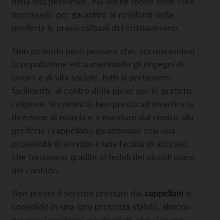
della vita personale, ma anche molte delle cure
necessarie per garantire ai residenti nella
periferia le prassi cultuali del cristianesimo.
Non potendo però pensare che, accrescendosi
la popolazione ed aumentando gli impegni di
lavoro e di vita sociale, tutti si portassero
facilmente al centro della pieve per le pratiche
religiose. Si cominciò ben presto ad invertire la
direzione di marcia e a mandare dal centro alla
periferia i cappellan:ì garantivano così una
prossimità di servizio e una facilità di accesso,
che tornavano gradite ai fedeli dei piccoli paesi
del contado.
Ben presto il servizio prestato dai
cappellani
si
consolidò in una loro presenza stabile, almeno
nei paesi periferici più disagiati, che si erano