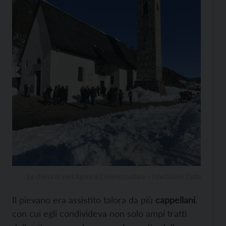
La chiesa di sant’Agata a Commezzadura – foto Gianni Zotta
Il pievano era assistito talora da più
cappellani
,
con cui egli condivideva non solo ampi tratti