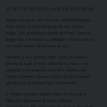
Is 58, 7-10; Sal.111; 1 Cor 2, 1-5; Mt 5, 13-16.
Siamo nel pieno del discorso della Montagna,
dove Gesù ai suoi discepoli dà una nuova
legge, che sostituisce quella di Mosè. Questa
legge non è fondata su obblighi o divieti, ma su
un modo nuovo di pensare la vita.
Davanti a una grande folla, Gesù proclama i
discepoli «sale e luce» della terra. Non è un
auspicio o un augurio; non dice «siate», ma
«siete» uomini e donne capaci di dare sapore
alla terra e di portare luce nel mondo.
E Matteo sembra volerci dire che la luce è
fatta per illuminare le cose, non per
nasconderle. Più chiaramente dice ai discepoli