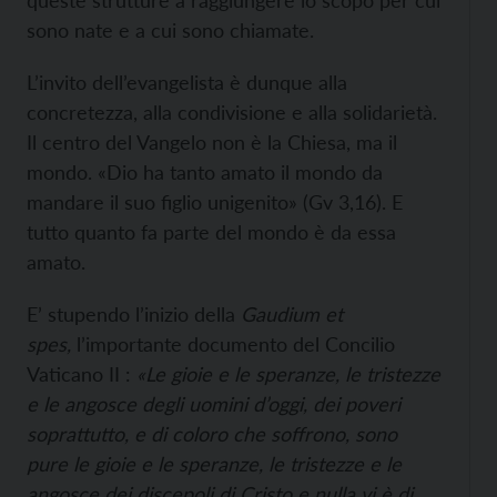
queste strutture a raggiungere lo scopo per cui
sono nate e a cui sono chiamate.
L’invito dell’evangelista è dunque alla
concretezza, alla condivisione e alla solidarietà.
Il centro del Vangelo non è la Chiesa, ma il
mondo. «Dio ha tanto amato il mondo da
mandare il suo figlio unigenito» (Gv 3,16). E
tutto quanto fa parte del mondo è da essa
amato.
E’ stupendo l’inizio della
Gaudium et
spes
,
l’importante
documento del Concilio
Vaticano II :
«Le gioie e le speranze, le tristezze
e le angosce degli uomini d’oggi, dei poveri
soprattutto, e di coloro che soffrono, sono
pure le gioie e le speranze, le tristezze e le
angosce dei discepoli di Cristo e nulla vi è di