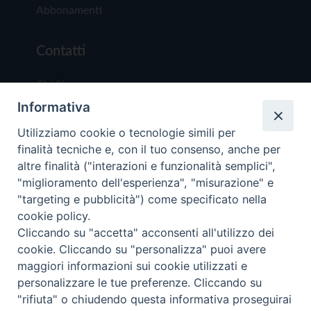
Abbonamenti
Contatti
Chi Siamo
Informativa
Redazione
Scrivici
Utilizziamo cookie o tecnologie simili per
finalità tecniche e, con il tuo consenso, anche per
altre finalità ("interazioni e funzionalità semplici",
"miglioramento dell'esperienza", "misurazione" e
"targeting e pubblicità") come specificato nella
cookie policy.
Copyright © 2019 - Tutti i diritti riservati - Vit
Cliccando su "accetta" acconsenti all'utilizzo dei
Trentina Editrice
cookie. Cliccando su "personalizza" puoi avere
maggiori informazioni sui cookie utilizzati e
Privacy Policy
personalizzare le tue preferenze. Cliccando su
Torna all'inizi
"rifiuta" o chiudendo questa informativa proseguirai