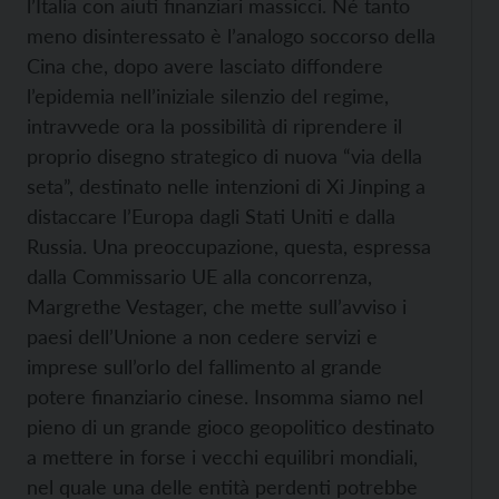
l’Italia con aiuti finanziari massicci. Né tanto
meno disinteressato è l’analogo soccorso della
Cina che, dopo avere lasciato diffondere
l’epidemia nell’iniziale silenzio del regime,
intravvede ora la possibilità di riprendere il
proprio disegno strategico di nuova “via della
seta”, destinato nelle intenzioni di Xi Jinping a
distaccare l’Europa dagli Stati Uniti e dalla
Russia. Una preoccupazione, questa, espressa
dalla Commissario UE alla concorrenza,
Margrethe Vestager, che mette sull’avviso i
paesi dell’Unione a non cedere servizi e
imprese sull’orlo del fallimento al grande
potere finanziario cinese. Insomma siamo nel
pieno di un grande gioco geopolitico destinato
a mettere in forse i vecchi equilibri mondiali,
nel quale una delle entità perdenti potrebbe