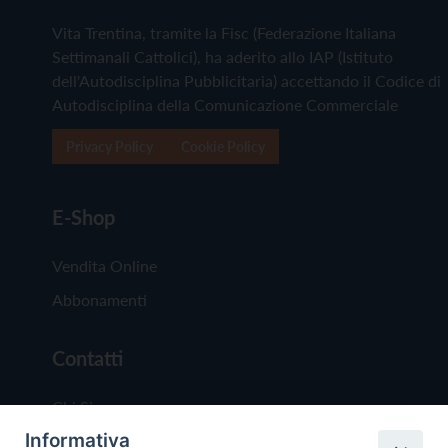
Vita Trentina, tramite la Fisc (Federazione Italiana
Settimanali Cattolici), ha aderito allo IAP (Istituto
dell'Autodisciplina Pubblicitaria) accettando il Codice di
Autodisciplina della Comunicazione Commerciale
Privacy Policy
Cookie Policy
E-Shop
Vendita Online
Abbonamenti
Contatti
Chi Siamo
Informativa
Redazione