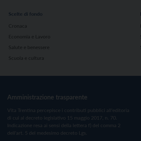
Scelte di fondo
Cronaca
Economia e Lavoro
Salute e benessere
Scuola e cultura
Amministrazione trasparente
Vita Trentina percepisce i contributi pubblici all'editoria
di cui al decreto legislativo 15 maggio 2017, n. 70.
Indicazione resa ai sensi della lettera f) del comma 2
dell'art. 5 del medesimo decreto Lgs.