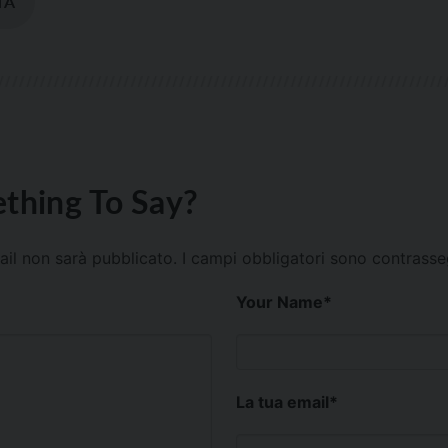
TÀ
thing To Say?
mail non sarà pubblicato.
I campi obbligatori sono contrass
Your Name
*
La tua email
*