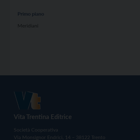
Primo piano
Meridiani
Vita Trentina Editrice
Società Cooperativa
Via Monsignor Endrici, 14 – 38122 Trento