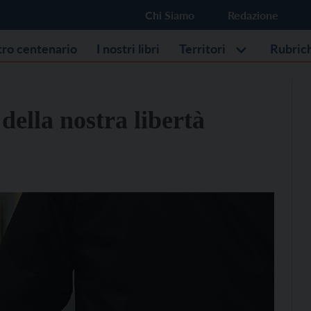
Chi Siamo
Redazione
stro centenario
I nostri libri
Territori
Rubric
della nostra libertà