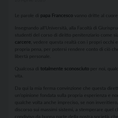
Le parole di
papa Francesco
vanno dritte al cuore,
Insegnando all’Università, alla Facoltà di Giurispr
studenti del corso di diritto penitenziario come s
carcere
, vedere questa realtà con i propri occhi 
propria pena, per potersi rendere conto di ciò che
libertà personale.
Qualcosa di
totalmente sconosciuto
per noi, qualc
vita.
Da qui la mia ferma convinzione che questa diretta
un’opinione fondata sulla propria esperienza e non
qualche volta anche impreciso, se non inveritiero,
discorso sui massimi sistemi, a stemperare quel 
condiviso da buona parte della nostra società, c