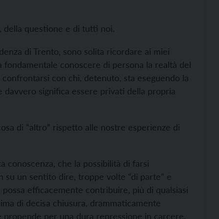
 della questione e di tutti noi.
udenza di Trento, sono solita ricordare ai miei
ia fondamentale conoscere di persona la realtà del
e confrontarsi con chi, detenuto, sta eseguendo la
 davvero significa essere privati della propria
osa di “altro” rispetto alle nostre esperienze di
 conoscenza, che la possibilità di farsi
 su un sentito dire, troppe volte “di parte” e
 possa efficacemente contribuire, più di qualsiasi
clima di decisa chiusura, drammaticamente
he propende per una dura repressione in carcere,