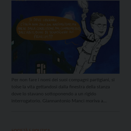
Per non fare i nomi dei suoi compagni partigiani, si
tolse la vita gettandosi dalla finestra della stanza
dove lo stavano sottoponendo a un rigido
interrogatorio. Giannantonio Manci moriva a
Bolzano il 6 luglio del 1944, ed è stato ricordato –
come ogni anno – di fronte alla lapide della galleria
dei Partigiani di Trento, […]
SOCIETÀ E POLITICA