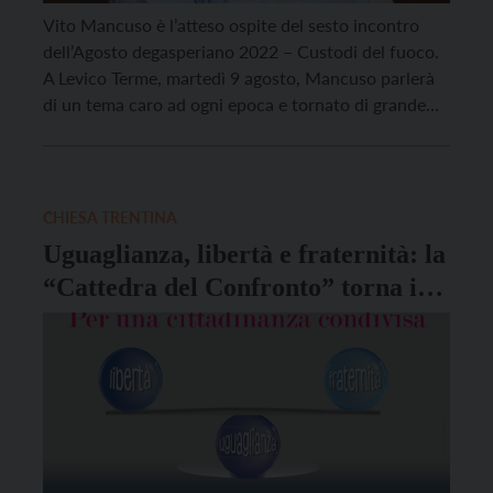
Vito Mancuso è l’atteso ospite del sesto incontro
dell’Agosto degasperiano 2022 – Custodi del fuoco.
A Levico Terme, martedì 9 agosto, Mancuso parlerà
di un tema caro ad ogni epoca e tornato di grande
attualità dopo la pandemia: quello della libertà. Un
diritto personale ma anche un bene collettivo da
tutelare con profondo senso di […]
CHIESA TRENTINA
Uguaglianza, libertà e fraternità: la
“Cattedra del Confronto” torna in
presenza