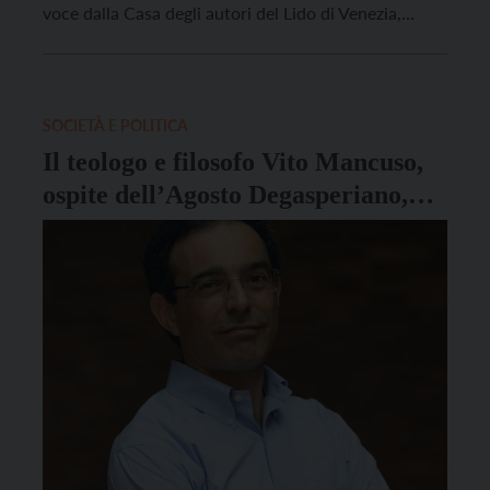
voce dalla Casa degli autori del Lido di Venezia,
lunedì 5 settembre, per chiedere la liberazione del
fondatore di Wikileaks. Accolta sul palcoscenico
internazionale della Mostra del Cinema, l’iniziativa –
seguita […]
SOCIETÀ E POLITICA
Il teologo e filosofo Vito Mancuso,
ospite dell’Agosto Degasperiano,
parlerà del concetto di libertà