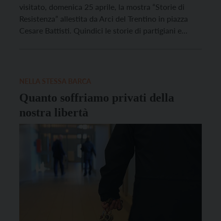
visitato, domenica 25 aprile, la mostra “Storie di
Resistenza” allestita da Arci del Trentino in piazza
Cesare Battisti. Quindici le storie di partigiani e
partigiane raccontate attraverso le parole dei ragazzi
e delle ragazze che hanno partecipato ai viaggi di
memoria organizzati da Arci e tramite […]
NELLA STESSA BARCA
Quanto soffriamo privati della
nostra libertà