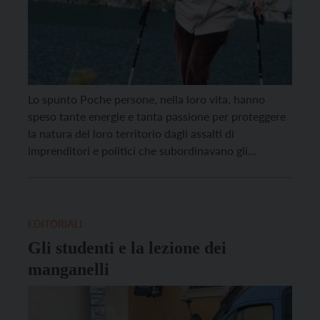
Lo spunto Poche persone, nella loro vita, hanno
speso tante energie e tanta passione per proteggere
la natura del loro territorio dagli assalti di
imprenditori e politici che subordinavano gli
interessi generali agli interessi particolari, come
Francesco Borzaga. Questa visione generale non
trascurava certo i dettagli, specie quelli in grado di
svelare i reali obiettivi […]
EDITORIALI
Gli studenti e la lezione dei
manganelli