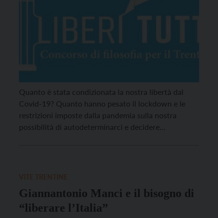
Quanto è stata condizionata la nostra libertà dal
Covid-19? Quanto hanno pesato il lockdown e le
restrizioni imposte dalla pandemia sulla nostra
possibilità di autodeterminarci e decidere
liberamente per le nostre vite? Parte da questi
interrogativi “Liberi tutti”, l’iniziativa proposta
dall’associazione culturale L’Officina delle Nuvole
nell’ambito del bando Generazioni 2021.
VITE TRENTINE
L’associazione di Borgo Valsugana, in […]
Giannantonio Manci e il bisogno di
“liberare l’Italia”