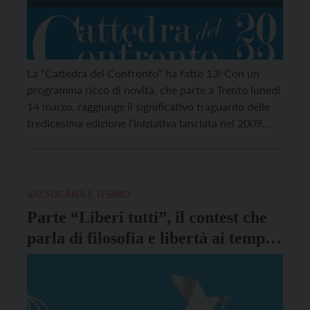
La “Cattedra del Confronto” ha fatto 13! Con un
programma ricco di novità, che parte a Trento lunedì
14 marzo, raggiunge il significativo traguardo delle
tredicesima edizione l’iniziativa lanciata nel 2009
dall’Area Cultura della Diocesi di Trento. A parte la
sospensione dovuta alla prima ondata di pandemia
nella primavera 2020, l’appuntamento non è mai
saltato, […]
VALSUGANA E TESINO
Parte “Liberi tutti”, il contest che
parla di filosofia e libertà ai tempi
del Covid-19