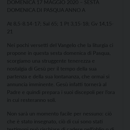
DOMENICA 17 MAGGIO 2020 – SESTA
DOMENICA DI PASQUA ANNO A
At 8,5-8.14-17; Sal 65; 1 Pt 3,15-18; Gv 14,15-
21
Nei pochi versetti del Vangelo che la liturgia ci
propone in questa sesta domenica di Pasqua,
scorgiamo una struggente tenerezza e
nostalgia di Gesù per il tempo della sua
partenza e della sua lontananza, che ormai si
annuncia imminente. Gesù infatti tornerà al
Padre e quindi prepara i suoi discepoli per l’ora
in cui resteranno soli.
Non sarà un momento facile per nessuno: ciò
che è stato insegnato, ciò di cui sono stati
testimoni può rischiare di cadere nell’oblio o di