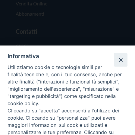
Vendita Online
Abbonamenti
Contatti
Chi Siamo
Informativa
Redazione
Scrivici
Utilizziamo cookie o tecnologie simili per
finalità tecniche e, con il tuo consenso, anche per
altre finalità ("interazioni e funzionalità semplici",
"miglioramento dell'esperienza", "misurazione" e
"targeting e pubblicità") come specificato nella
cookie policy.
Copyright © 2019 - Tutti i diritti riservati - Vit
Cliccando su "accetta" acconsenti all'utilizzo dei
Trentina Editrice
cookie. Cliccando su "personalizza" puoi avere
maggiori informazioni sui cookie utilizzati e
Privacy Policy
personalizzare le tue preferenze. Cliccando su