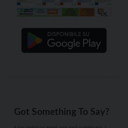
Got Something To Say?
Il tuo indirizzo email non sarà pubblicato.
I