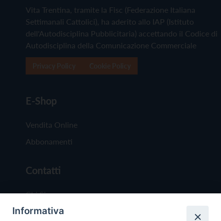
Vita Trentina, tramite la Fisc (Federazione Italiana
Settimanali Cattolici), ha aderito allo IAP (Istituto
dell'Autodisciplina Pubblicitaria) accettando il Codice di
Autodisciplina della Comunicazione Commerciale
Privacy Policy
Cookie Policy
E-Shop
Vendita Online
Abbonamenti
Contatti
Chi Siamo
Informativa
Redazione