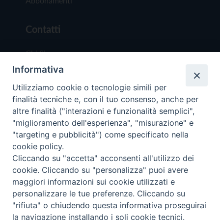
Abbonamenti
Contatti
Chi Siamo
Informativa
Redazione
Scrivici
Utilizziamo cookie o tecnologie simili per
finalità tecniche e, con il tuo consenso, anche per
altre finalità ("interazioni e funzionalità semplici",
"miglioramento dell'esperienza", "misurazione" e
"targeting e pubblicità") come specificato nella
cookie policy.
Copyright © 2019 - Tutti i diritti riservati - Vit
Cliccando su "accetta" acconsenti all'utilizzo dei
Trentina Editrice
cookie. Cliccando su "personalizza" puoi avere
maggiori informazioni sui cookie utilizzati e
Privacy Policy
personalizzare le tue preferenze. Cliccando su
Torna all'inizi
"rifiuta" o chiudendo questa informativa proseguirai
la navigazione installando i soli cookie tecnici.