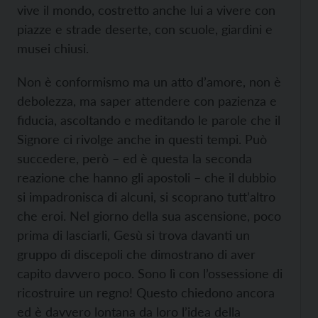
vive il mondo, costretto anche lui a vivere con
piazze e strade deserte, con scuole, giardini e
musei chiusi.
Non è conformismo ma un atto d’amore, non è
debolezza, ma saper attendere con pazienza e
fiducia, ascoltando e meditando le parole che il
Signore ci rivolge anche in questi tempi. Può
succedere, però – ed è questa la seconda
reazione che hanno gli apostoli – che il dubbio
si impadronisca di alcuni, si scoprano tutt’altro
che eroi. Nel giorno della sua ascensione, poco
prima di lasciarli, Gesù si trova davanti un
gruppo di discepoli che dimostrano di aver
capito davvero poco. Sono lì con l’ossessione di
ricostruire un regno! Questo chiedono ancora
ed è davvero lontana da loro l’idea della