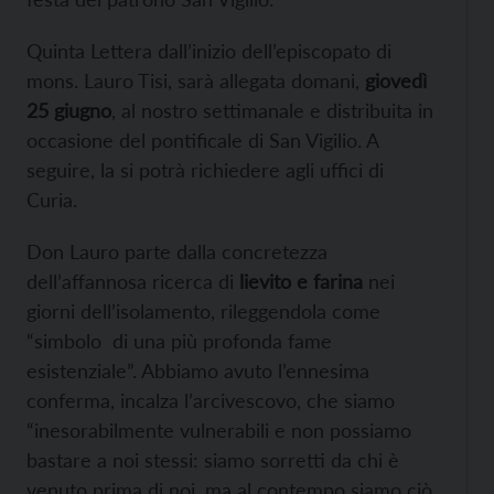
Quinta Lettera dall’inizio dell’episcopato di
mons. Lauro Tisi, sarà allegata domani,
giovedì
25 giugno
, al nostro settimanale e distribuita in
occasione del pontificale di San Vigilio. A
seguire, la si potrà richiedere agli uffici di
Curia.
Don Lauro parte dalla concretezza
dell’affannosa ricerca di
lievito e farina
nei
giorni dell’isolamento, rileggendola come
“simbolo di una più profonda fame
esistenziale”. Abbiamo avuto l’ennesima
conferma, incalza l’arcivescovo, che siamo
“inesorabilmente vulnerabili e non possiamo
bastare a noi stessi: siamo sorretti da chi è
venuto prima di noi, ma al contempo siamo ciò