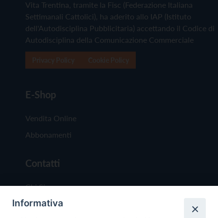
Vita Trentina, tramite la Fisc (Federazione Italiana
Settimanali Cattolici), ha aderito allo IAP (Istituto
dell'Autodisciplina Pubblicitaria) accettando il Codice di
Autodisciplina della Comunicazione Commerciale
Privacy Policy
Cookie Policy
E-Shop
Vendita Online
Abbonamenti
Contatti
Chi Siamo
Informativa
Redazione