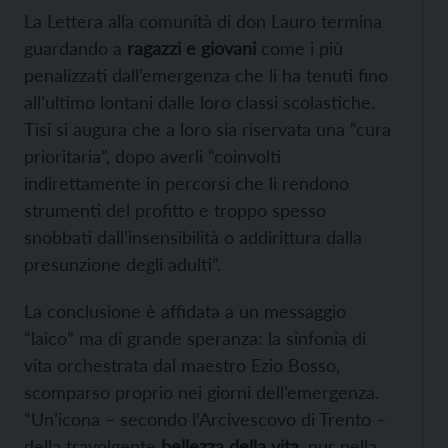
La Lettera alla comunità di don Lauro termina
guardando a
ragazzi e giovani
come i più
penalizzati dall’emergenza che li ha tenuti fino
all’ultimo lontani dalle loro classi scolastiche.
Tisi si augura che a loro sia riservata una “cura
prioritaria”, dopo averli “coinvolti
indirettamente in percorsi che li rendono
strumenti del profitto e troppo spesso
snobbati dall’insensibilità o addirittura dalla
presunzione degli adulti”.
La conclusione è affidata a un messaggio
“laico” ma di grande speranza:
la sinfonia di
vita orchestrata dal maestro Ezio Bosso,
scomparso proprio nei giorni dell’emergenza.
“Un’icona – secondo l’Arcivescovo di Trento –
della travolgente
bellezza della vita
, pur nella