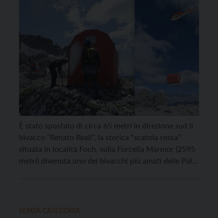
È stato spostato di circa 65 metri in direzione sud il
bivacco “Renato Reali”, la storica “scatola rossa”
situata in località Foch, sulla Forcella Màrmor (2595
metri) divenuta uno dei bivacchi più amati delle Pale
di San Martino. L’intervento di spostamento in volo,
tecnico e simbolico, è funzionale alla realizzazione
del nuovo bivacco prevista tra […]
SENZA CATEGORIA