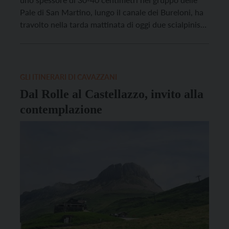
Pale di San Martino, lungo il canale dei Bureloni, ha
travolto nella tarda mattinata di oggi due scialpinisti.
L’allarme è arrivato alla Centrale unica di emergenza
112 poco dopo mezzogiorno grazie a un gruppo di
tre […]
GLI ITINERARI DI CAVAZZANI
Dal Rolle al Castellazzo, invito alla
contemplazione