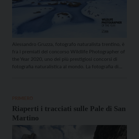
Alessandro Gruzza, fotografo naturalista trentino, è
fra i premiati del concorso Wildlife Photographer of
the Year 2020, uno dei più prestigiosi concorsi di
fotografia naturalistica al mondo. La fotografia di
Gruzza si chiama “The blue pool” e raffigura le
straordinarie Pale di San Martino; l’immagine è stata
scelta fra le 100 vincitrici tra le oltre 49.000 […]
PRIMIERO
Riaperti i tracciati sulle Pale di San
Martino