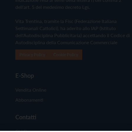
dell'art. 5 del medesimo decreto Lgs.
Vita Trentina, tramite la Fisc (Federazione Italiana
Settimanali Cattolici), ha aderito allo IAP (Istituto
dell'Autodisciplina Pubblicitaria) accettando il Codice di
Autodisciplina della Comunicazione Commerciale
Privacy Policy
Cookie Policy
E-Shop
Vendita Online
Abbonamenti
Contatti
Chi Siamo