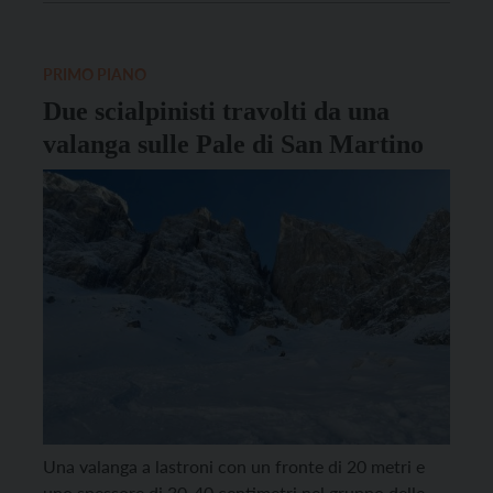
versante Est del Monte Bedolè, facendolo diventare
un originale punto di lettura in quota. Il […]
PRIMO PIANO
Due scialpinisti travolti da una
valanga sulle Pale di San Martino
Una valanga a lastroni con un fronte di 20 metri e
uno spessore di 30-40 centimetri nel gruppo delle