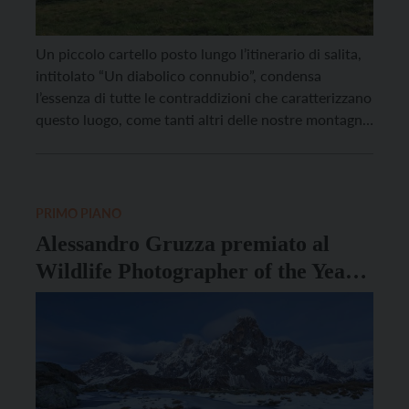
Un piccolo cartello posto lungo l’itinerario di salita,
intitolato “Un diabolico connubio”, condensa
l’essenza di tutte le contraddizioni che caratterizzano
questo luogo, come tanti altri delle nostre montagne.
Al cospetto di un panorama di rara bellezza, l’uomo
ha costruito il proprio paesaggio, fatto di case,
strade, tralicci, funi, sbancamenti. Tra esigenze di
sopravvivenza, necessità belliche […]
PRIMO PIANO
Alessandro Gruzza premiato al
Wildlife Photographer of the Year
2020