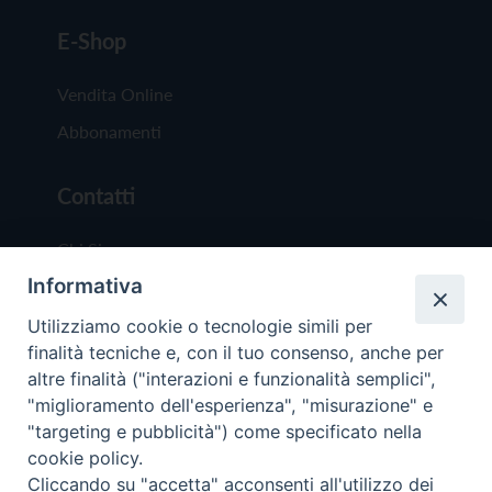
E-Shop
Vendita Online
Abbonamenti
Contatti
Chi Siamo
Informativa
Redazione
Scrivici
Utilizziamo cookie o tecnologie simili per
finalità tecniche e, con il tuo consenso, anche per
altre finalità ("interazioni e funzionalità semplici",
"miglioramento dell'esperienza", "misurazione" e
"targeting e pubblicità") come specificato nella
cookie policy.
Copyright © 2019 - Tutti i diritti riservati - Vit
Cliccando su "accetta" acconsenti all'utilizzo dei