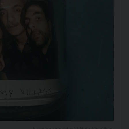
Il supergruppo degli I Hate My Village