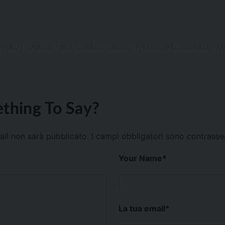
thing To Say?
mail non sarà pubblicato.
I campi obbligatori sono contrass
Your Name
*
La tua email
*