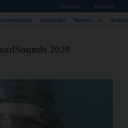
Chi Siamo
Redazione
stro centenario
I nostri libri
Territori
Rubric
loadSounds 2020