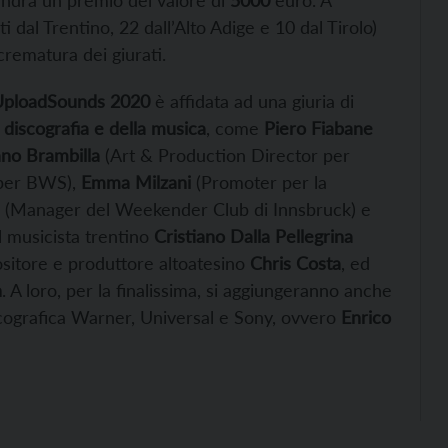
ndrà un premio del valore di
5000
euro. A
 dal Trentino, 22 dall’Alto Adige e 10 dal Tirolo)
crematura dei giurati.
UploadSounds 2020
è affidata ad una giuria di
discografia e della musica
, come
Piero Fiabane
ano Brambilla
(Art & Production Director per
 per BWS),
Emma Milzani
(Promoter per la
(Manager del Weekender Club di Innsbruck) e
l musicista trentino
Cristiano Dalla Pellegrina
positore e produttore altoatesino
Chris Costa
, ed
h
. A loro, per la finalissima, si aggiungeranno anche
scografica Warner, Universal e Sony, ovvero
Enrico