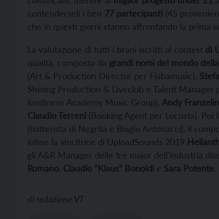
classificato, mentre al
miglior progetto under 21
a
contenderseli i ben
77 partecipanti
(45 provenienti
che in questi giorni stanno affrontando la prima s
La valutazione di tutti i brani iscritti al contest
di 
qualità, composta da
grandi nomi del mondo della 
(Art & Production Director per Fiabamusic),
Stef
Shining Production & Liveclub e Talent Manager
londinese Academy Music Group),
Andy Franzelin
Claudio Terreni
(Booking Agent per Locusta). Poi i
(batterista di Negrita e Biagio Antonacci), il com
infine la vincitrice di UploadSounds 2019
Heliant
gli A&R Manager delle tre major dell’industria di
Romano
,
Claudio “Klaus” Bonoldi
e
Sara Potente
.
di
redazione VT