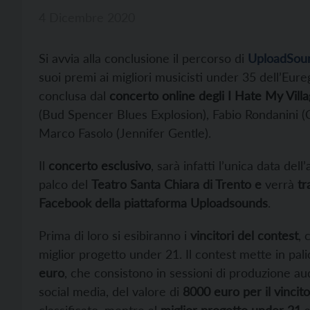
4 Dicembre 2020
Si avvia alla conclusione il percorso di
UploadSou
suoi premi ai migliori musicisti under 35 dell’Eure
conclusa dal
concerto online degli I Hate My Vill
(Bud Spencer Blues Explosion), Fabio Rondanini (C
Marco Fasolo (Jennifer Gentle).
Il
concerto esclusivo
, sarà infatti l’unica data dell
palco del
Teatro Santa Chiara di Trento e
verrà
tr
Facebook della piattaforma Uploadsounds
.
Prima di loro si esibiranno i
vincitori del contest
, 
miglior progetto under 21. Il contest mette in pal
euro
, che consistono in sessioni di produzione a
social media, del valore di
8000 euro per il vincit