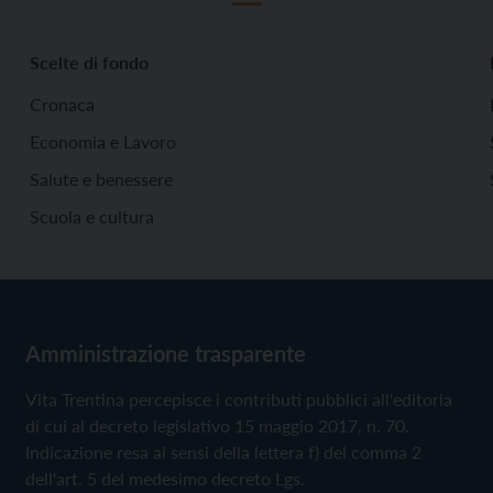
Scelte di fondo
Cronaca
Economia e Lavoro
Salute e benessere
Scuola e cultura
Amministrazione trasparente
Vita Trentina percepisce i contributi pubblici all'editoria
di cui al decreto legislativo 15 maggio 2017, n. 70.
Indicazione resa ai sensi della lettera f) del comma 2
dell'art. 5 del medesimo decreto Lgs.