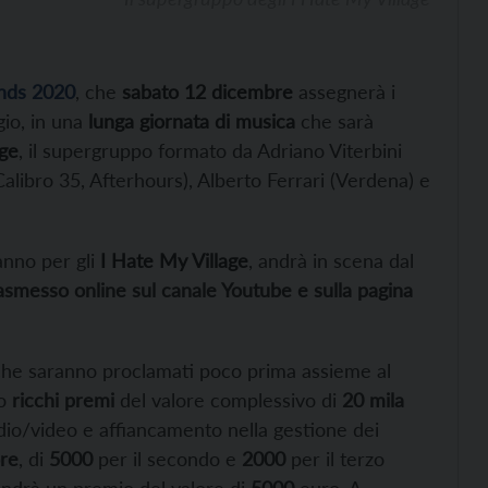
nds 2020
, che
sabato 12 dicembre
assegnerà i
gio, in una
lunga giornata di musica
che sarà
age
, il supergruppo formato da Adriano Viterbini
alibro 35, Afterhours), Alberto Ferrari (Verdena) e
’anno per gli
I Hate My Village
, andrà in scena dal
asmesso online sul canale Youtube e sulla pagina
che saranno proclamati poco prima assieme al
io
ricchi premi
del valore complessivo di
20 mila
udio/video e affiancamento nella gestione dei
ore
, di
5000
per il secondo e
2000
per il terzo