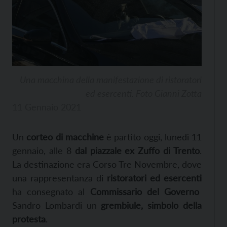
Una macchina della manifestazione di ristoratori
ed esercenti. Foto Gianni Zotta
11 Gennaio 2021
Un
corteo di macchine
è partito oggi,
lunedì
11
gennaio, alle 8
dal piazzale
ex Zuffo di Trento
.
La destinazione era
Corso Tre Novembre
, dove
una rappresentanza di
ristoratori ed esercenti
ha consegnato al
Commissario del Governo
Sandro Lombardi
un
grembiule,
simbolo
de
ll
a
protesta
.