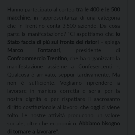
H
anno partecipato al
corteo
tra le 400 e le 500
macchine
, in rappresentanza di una categoria
che in Trentino conta 3.500 aziende.
Da cosa
parte la manifestazione? “Ci aspettiamo che
lo
Stato faccia di più sul fronte dei ristori
– spiega
Marco Fontanari
, presidente di
Confcommercio Trentino
,
che ha organizzato la
manifestazione assieme a Confesercenti
-.
Qualcosa
è arrivato,
seppur tardivamente.
M
a
non è sufficiente. Vogliamo riprendere a
lavorare in maniera corretta e seria, per la
nostra dignità e per rispettare il sacrosanto
diritto costituzionale al lavoro, che oggi ci viene
tolto. Le nostre attività producono un valore
sociale, oltre che economico.
Abbiamo bisogno
di tornare a lavorare
”.