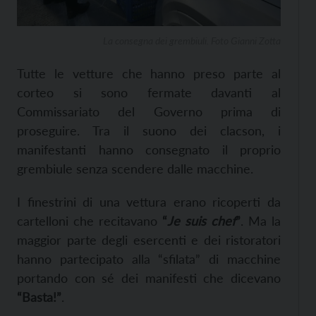
La consegna dei grembiuli. Foto Gianni Zotta
Tutte le vetture che hanno preso parte al
corteo
si
sono fermate
davanti al
Commissariato del Governo prima di
proseguire.
Tra il suono dei clacson, i
manifestanti hanno consegnato il proprio
grembiule
senza scendere dalle macchine.
I finestrini di una
vettura
erano ricoperti
da
cartelloni
che recitavano
“
Je suis chef
”
. Ma la
maggior parte degli esercenti e dei ristoratori
ha
nno
partecipato alla “sfilata” di macchine
portando con sé dei manifesti
che dicevano
“Basta!”
.