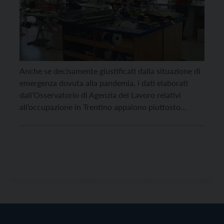
Anche se decisamente giustificati dalla situazione di
emergenza dovuta alla pandemia, i dati elaborati
dall’Osservatorio di Agenzia del Lavoro relativi
all’occupazione in Trentino appaiono piuttosto
preoccupanti. Tra gennaio ed aprile le cessazioni dei
rapporti di lavoro sono state 15.224 in più rispetto
alle assunzioni, determinando nei primi quattro mesi
dell’anno una perdita di 10.700 posti […]