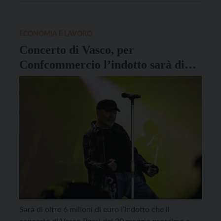
“Aderiamo all’iniziativa proposta dalla nostra
Confederazione – spiega Giovanni Bort, presidente
di Confcommercio Trentino – per dare un segnale di
ECONOMIA E LAVORO
unità […]
Concerto di Vasco, per
Confcommercio l’indotto sarà di
oltre 6 milioni di euro
Sarà di oltre 6 milioni di euro l’indotto che il
concerto di Vasco Rossi del 20 maggio prossimo a