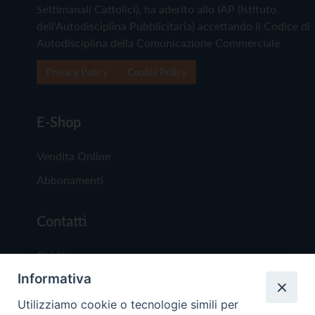
Settimanali Cattolici), ha aderito allo IAP (Istituto
dell'Autodisciplina Pubblicitaria) accettando il Codice di
Autodisciplina della Comunicazione Commerciale
Privacy Policy
Cookie Policy
E-Shop
Vendita Online
Abbonamenti
Contatti
Chi Siamo
Informativa
Redazione
Scrivici
Utilizziamo cookie o tecnologie simili per