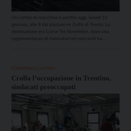
Un corteo di macchine è partito oggi, lunedì 11
gennaio, alle 8 dal piazzale ex Zuffo di Trento. La
destinazione era Corso Tre Novembre, dove una
rappresentanza di ristoratori ed esercenti ha
consegnato al Commissario del Governo Sandro
Lombardi un grembiule, simbolo della protesta.
Hanno partecipato al corteo tra le 400 e le 500
macchine, […]
ECONOMIA E LAVORO
Crolla l’occupazione in Trentino,
sindacati preoccupati