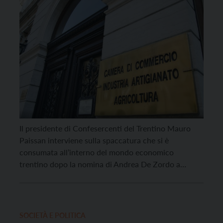
Il presidente di Confesercenti del Trentino Mauro
Paissan interviene sulla spaccatura che si è
consumata all’interno del mondo economico
trentino dopo la nomina di Andrea De Zordo a
nuovo presidente della Camera di Commercio di
Trento e, ancor più, dopo la nomina della nuova
giunta camerale. “Quanto accaduto – afferma
Paissan – rappresenta una ferita […]
SOCIETÀ E POLITICA