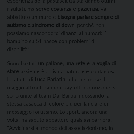
esperienza della pastasciutta sta dando ottimi
risultati, ma
serve costanza e pazienza.
Va
abbattuto un muro e
bisogna parlare sempre di
autismo e sindrome di down
, perché non
possiamo nasconderci dinanzi ai numeri: 1
bambino su 51 nasce con problemi di
disabilità”.
Sono bastati
un pallone, una rete e la voglia di
stare
assieme è arrivata naturale e contagiosa.
Le atlete di
Luca Parlatini
, che nel mese di
maggio affronteranno i play-off promozione, si
sono unite al team Dal Barba indossando la
stessa casacca di colore blu per lanciare un
messaggio fortissimo. Lo sport, ancora una
volta, ha saputo abbattere qualsiasi barriera.
“Avvicinarsi al mondo dell’associazionismo, in