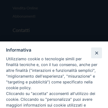
Vendita Online
Abbonamenti
Contatti
Chi Siamo
Informativa
Redazione
Scrivici
Utilizziamo cookie o tecnologie simili per
finalità tecniche e, con il tuo consenso, anche per
altre finalità ("interazioni e funzionalità semplici",
"miglioramento dell'esperienza", "misurazione" e
"targeting e pubblicità") come specificato nella
cookie policy.
Copyright © 2019 - Tutti i diritti riservati - Vit
Cliccando su "accetta" acconsenti all'utilizzo dei
Trentina Editrice
cookie. Cliccando su "personalizza" puoi avere
maggiori informazioni sui cookie utilizzati e
Privacy Policy