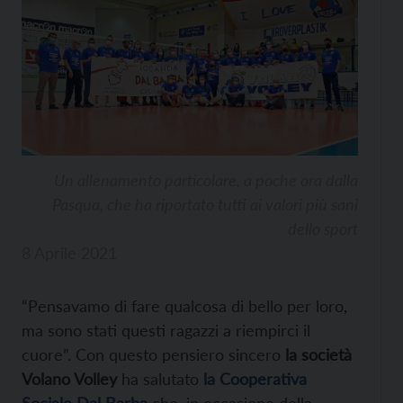
Un allenamento particolare, a poche ora dalla
Pasqua, che ha riportato tutti ai valori più sani
dello sport
8 Aprile 2021
“Pensavamo di fare qualcosa di bello per loro,
ma sono stati questi ragazzi a riempirci il
cuore”. Con questo pensiero sincero
la società
Volano Volley
ha salutato
la Cooperativa