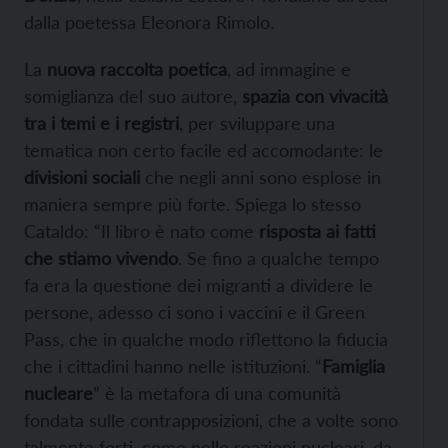
dalla poetessa Eleonora Rimolo.
La
nuova raccolta poetica
, ad immagine e
somiglianza del suo autore,
spazia con vivacità
tra i temi e i registri
, per sviluppare una
tematica non certo facile ed accomodante: le
divisioni sociali
che negli anni sono esplose in
maniera sempre più forte. Spiega lo stesso
Cataldo: “Il libro è nato come
risposta ai fatti
che stiamo vivendo
. Se fino a qualche tempo
fa era la questione dei migranti a dividere le
persone, adesso ci sono i vaccini e il Green
Pass, che in qualche modo riflettono la fiducia
che i cittadini hanno nelle istituzioni. “
Famiglia
nucleare
” è la metafora di una comunità
fondata sulle contrapposizioni, che a volte sono
talmente forti, come nelle reazioni nucleari, da