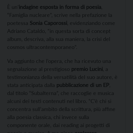
È un’
indagine esposta in forma di poesia
,
“Famiglia nucleare”, scrive nella prefazione la
poetessa
Sonia Caporossi
, evidenziando come
Adriano Cataldo, “in questa sorta di concept
album, descriva, alla sua maniera, la crisi del
cosmos ultracontemporaneo”.
Va aggiunto che l’opera, che ha ricevuto una
segnalazione al prestigioso
premio Lucini
, a
testimonianza della versatilità del suo autore, è
stata anticipata dalla
pubblicazione di un EP
,
dal titolo “Subalterna”, che raccoglie e musica
alcuni dei testi contenuti nel libro. “C’è chi si
concentra sull’ambito della scrittura, più affine
alla poesia classica, chi invece sulla
componente orale, dai reading ai progetti di
poesia e musica. A me piace
esplorare