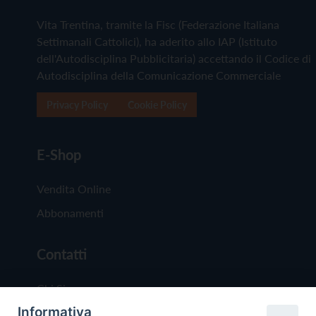
Vita Trentina, tramite la Fisc (Federazione Italiana
Settimanali Cattolici), ha aderito allo IAP (Istituto
dell'Autodisciplina Pubblicitaria) accettando il Codice di
Autodisciplina della Comunicazione Commerciale
Privacy Policy
Cookie Policy
E-Shop
Vendita Online
Abbonamenti
Contatti
Chi Siamo
Informativa
Redazione