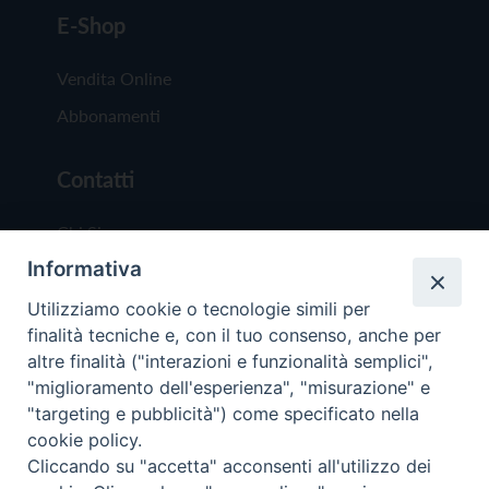
E-Shop
Vendita Online
Abbonamenti
Contatti
Chi Siamo
Informativa
Redazione
Scrivici
Utilizziamo cookie o tecnologie simili per
finalità tecniche e, con il tuo consenso, anche per
altre finalità ("interazioni e funzionalità semplici",
"miglioramento dell'esperienza", "misurazione" e
"targeting e pubblicità") come specificato nella
cookie policy.
Copyright © 2019 - Tutti i diritti riservati - Vit
Cliccando su "accetta" acconsenti all'utilizzo dei
Trentina Editrice