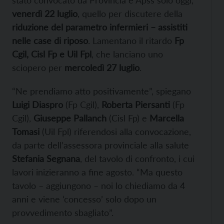
stato convocato da Provincia e Apss solo oggi,
venerdì 22 luglio
, quello per discutere della
riduzione del parametro infermieri – assistiti
nelle case di riposo
. Lamentano il ritardo
Fp
Cgil, Cisl Fp e Uil Fpl
, che lanciano uno
sciopero per
mercoledì 27 luglio
.
“Ne prendiamo atto positivamente”, spiegano
Luigi Diaspro
(Fp Cgil),
Roberta Piersanti
(Fp
Cgil),
Giuseppe Pallanch
(Cisl Fp) e
Marcella
Tomasi
(Uil Fpl) riferendosi alla convocazione,
da parte dell’assessora provinciale alla salute
Stefania Segnana
, del tavolo di confronto, i cui
lavori inizieranno a fine agosto. “Ma questo
tavolo – aggiungono – noi lo chiediamo da 4
anni e viene ‘concesso’ solo dopo un
provvedimento sbagliato”.