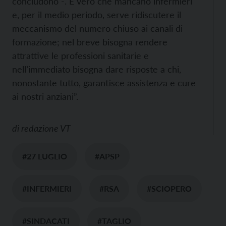
concludono -. È vero che mancano infermieri
e, per il medio periodo, serve ridiscutere il
meccanismo del numero chiuso ai canali di
formazione; nel breve bisogna rendere
attrattive le professioni sanitarie e
nell’immediato bisogna dare risposte a chi,
nonostante tutto, garantisce assistenza e cure
ai nostri anziani”.
di
redazione VT
#27 LUGLIO
#APSP
#INFERMIERI
#RSA
#SCIOPERO
#SINDACATI
#TAGLIO