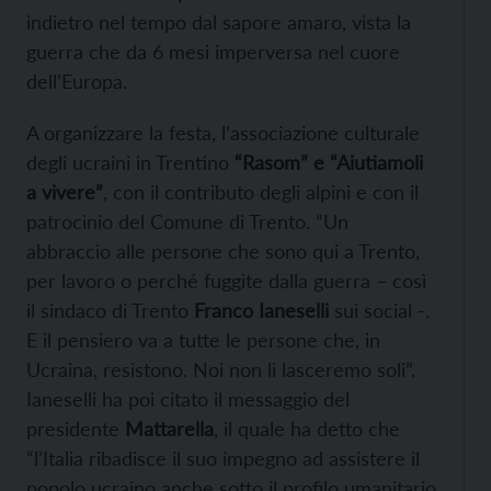
indietro nel tempo dal sapore amaro, vista la
guerra che da 6 mesi imperversa nel cuore
dell’Europa.
A organizzare la festa, l’associazione culturale
degli ucraini in Trentino
“Rasom” e “Aiutiamoli
a vivere”
, con il contributo degli alpini e con il
patrocinio del Comune di Trento. “Un
abbraccio alle persone che sono qui a Trento,
per lavoro o perché fuggite dalla guerra – così
il sindaco di Trento
Franco Ianeselli
sui social -.
E il pensiero va a tutte le persone che, in
Ucraina, resistono. Noi non li lasceremo soli”.
Ianeselli ha poi citato il messaggio del
presidente
Mattarella
, il quale ha detto che
“l’Italia ribadisce il suo impegno ad assistere il
popolo ucraino anche sotto il profilo umanitario