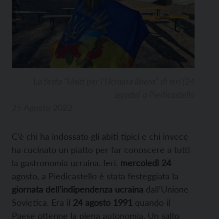
La festa “Uniti per l’Ucraina libera” di ieri (24
agosto) a Piedicastello
25 Agosto 2022
C’è chi ha indossato gli abiti tipici e chi invece
ha cucinato un piatto per far conoscere a tutti
la gastronomia ucraina. Ieri,
mercoledì 24
agosto, a Piedicastello è stata festeggiata la
giornata dell’indipendenza ucraina
dall’Unione
Sovietica. Era il
24 agosto 1991
quando il
Paese ottenne la piena autonomia. Un salto