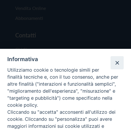
Vendita Online
Abbonamenti
Contatti
Chi Siamo
Informativa
Redazione
Scrivici
Utilizziamo cookie o tecnologie simili per
finalità tecniche e, con il tuo consenso, anche per
altre finalità ("interazioni e funzionalità semplici",
"miglioramento dell'esperienza", "misurazione" e
"targeting e pubblicità") come specificato nella
cookie policy.
Copyright © 2019 - Tutti i diritti riservati - Vit
Cliccando su "accetta" acconsenti all'utilizzo dei
Trentina Editrice
cookie. Cliccando su "personalizza" puoi avere
maggiori informazioni sui cookie utilizzati e
Privacy Policy