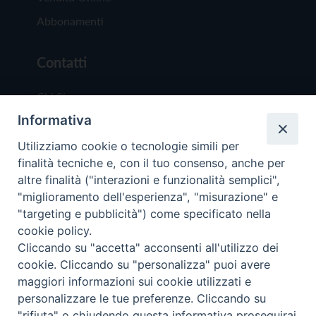
Abbonamenti
Contatti
Chi Siamo
Informativa
Redazione
Scrivici
Utilizziamo cookie o tecnologie simili per
finalità tecniche e, con il tuo consenso, anche per
altre finalità ("interazioni e funzionalità semplici",
"miglioramento dell'esperienza", "misurazione" e
"targeting e pubblicità") come specificato nella
cookie policy.
Copyright © 2019 - Tutti i diritti riservati - Vit
Cliccando su "accetta" acconsenti all'utilizzo dei
Trentina Editrice
cookie. Cliccando su "personalizza" puoi avere
maggiori informazioni sui cookie utilizzati e
Privacy Policy
personalizzare le tue preferenze. Cliccando su
Torna all'inizi
"rifiuta" o chiudendo questa informativa proseguirai