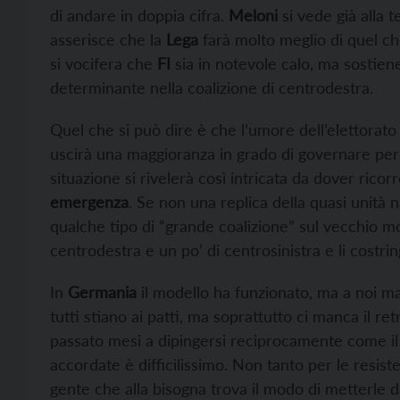
di andare in doppia cifra.
Meloni
si vede già alla 
asserisce che la
Lega
farà molto meglio di quel che
si vocifera che
FI
sia in notevole calo, ma sostien
determinante nella coalizione di centrodestra.
Quel che si può dire è che l’umore dell’elettorato
uscirà una maggioranza in grado di governare per 
situazione si rivelerà così intricata da dover rico
emergenza
. Se non una replica della quasi unità 
qualche tipo di “grande coalizione” sul vecchio m
centrodestra e un po’ di centrosinistra e li cost
In
Germania
il modello ha funzionato, ma a noi ma
tutti stiano ai patti, ma soprattutto ci manca il 
passato mesi a dipingersi reciprocamente come il
accordate è difficilissimo. Non tanto per le resiste
gente che alla bisogna trova il modo di metterle da