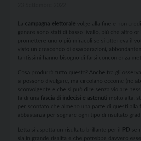
23 Settembre 2022
La
campagna elettorale
volge alla fine e non cred
genere sono stati di basso livello, più che altro o
promettere uno o più miracoli se si otteneva il v
visto un crescendo di esasperazioni, abbondante
tantissimi hanno bisogno di farsi concorrenza met
Cosa produrrà tutto questo? Anche tra gli osservato
si possono divulgare, ma circolano eccome (ne abb
sconvolgente e che si può dire senza violare nes
fa di una
fascia di indecisi e astenuti
molto alta, st
per scontato che almeno una parte di questi alla fi
abbastanza per sognare ogni tipo di risultato gradi
Letta si aspetta un risultato brillante per il
PD
se n
sia in grande risalita e che potrebbe davvero esser