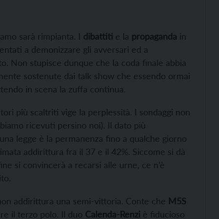
iamo sarà rimpianta. I
dibattiti
e la
propaganda
in
rientati a demonizzare gli avversari ed a
oto. Non stupisce dunque che la coda finale abbia
mente sostenute dai talk show che essendo ormai
tendo in scena la zuffa continua.
ri più scaltriti vige la perplessità. I sondaggi non
iamo ricevuti persino noi). Il dato più
suna legge è la permanenza fino a qualche giorno
imata addirittura fra il 37 e il 42%. Siccome si dà
ne si convincerà a recarsi alle urne, ce n’è
to.
on addirittura una semi-vittoria. Conte che
M5S
e il terzo polo. Il duo
Calenda-Renzi
è fiducioso