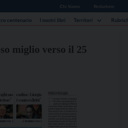
Chi Siamo
Redazione
stro centenario
I nostri libri
Territori
Rubric
so miglio verso il 25