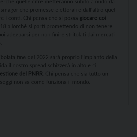
perché quelle cifre metteranno subito a nudo da
smagoriche promesse elettorali e dall’altro quel
re i conti. Chi pensa che si possa
giocare coi
8 allorché si partì promettendo di non tenere
i adeguarsi per non finire stritolati dai mercati
.
olata fine del 2022 sarà proprio l’impianto della
da il nostro spread schizzerà in alto e ci
estione del PNRR
. Chi pensa che sia tutto un
i seggi non sa come funziona il mondo.