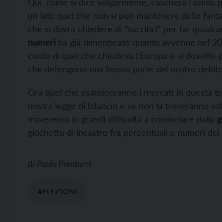
Qui, come si dice volgarmente, cascherà l’asino, 
un lato quel che non si può mantenere delle fanta
che si dovrà chiedere di “sacrifici” per far quadra
numeri
ha già dimenticato quanto avvenne nel 201
conto di quel che chiedeva l’Europa e si dovette po
che detengono una buona parte del nostro debito
Ora quel che esamineranno i mercati in questa trib
nostra legge di bilancio e se non la troveranno soli
troveremo in grandi difficoltà a cominciare dalla
g
giochetto di incastro fra percentuali e numeri de
di
Paolo Pombeni
#ELEZIONI