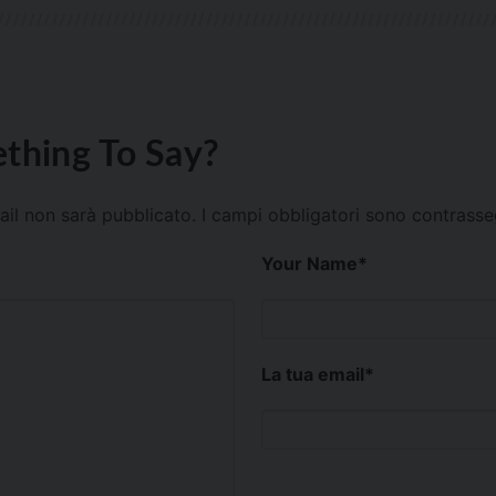
thing To Say?
mail non sarà pubblicato.
I campi obbligatori sono contrass
Your Name
*
La tua email
*