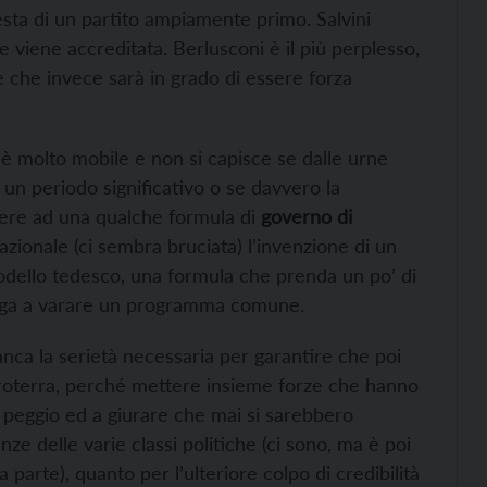
testa di un partito ampiamente primo. Salvini
 viene accreditata. Berlusconi è il più perplesso,
e che invece sarà in grado di essere forza
 è molto mobile e non si capisce se dalle urne
un periodo significativo o se davvero la
rrere ad una qualche formula di
governo di
nazionale (ci sembra bruciata) l’invenzione di un
odello tedesco, una formula che prenda un po’ di
ringa a varare un programma comune.
nca la serietà necessaria per garantire che poi
retroterra, perché mettere insieme forze che hanno
 peggio ed a giurare che mai si sarebbero
nze delle varie classi politiche (ci sono, ma è poi
 parte), quanto per l’ulteriore colpo di credibilità