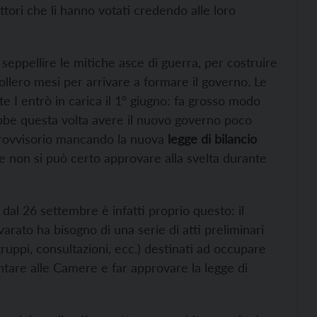
ttori che li hanno votati credendo alle loro
 seppellire le mitiche asce di guerra, per costruire
lero mesi per arrivare a formare il governo. Le
te I entrò in carica il 1° giugno: fa grosso modo
rebbe questa volta avere il nuovo governo poco
 provvisorio mancando la nuova
legge di bilancio
e non si può certo approvare alla svelta durante
dal 26 settembre è infatti proprio questo: il
rato ha bisogno di una serie di atti preliminari
ruppi, consultazioni, ecc.) destinati ad occupare
tare alle Camere e far approvare la legge di