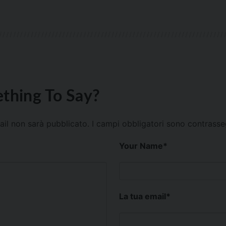
thing To Say?
mail non sarà pubblicato.
I campi obbligatori sono contrass
Your Name
*
La tua email
*