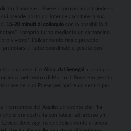
dicato il nome e il Paese di provenienza) siede su
n cui prende posto chi intende ascoltare la sua
 di
15-20 minuti di colloquio
con la possibilità di
enotare” il proprio turno mediante un cartoncino
 “libro vivente”. L’allestimento finale prevede
 prenotarsi, il tutto coordinato e gestito con
nel loro genere. C’è
Aliou, dal Senegal
, che dopo
coglienza nel centro di Marco di Rovereto gestito
 tornare nel suo Paese per aprire un centro per
ia il terremoto dell’Aquila: un evento che l’ha
 che si era costruita con fatica; attraverso un
a Levico, dove oggi risiede felicemente e lavora
el, che ha alle spalle una storia di bambino-