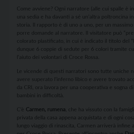
Come avviene? Ogni narratore (alle cui spalle è in
una sedia e ha davanti a sé un’altra poltroncina i
storia. Il rapporto è di uno a uno, per un massimo
porre domande al narratore. Il visitatore può “pr
colorato plastificato, in cui è indicato il titolo del
dunque 6 coppie di sedute per 6 colori tramite cui
l’aiuto dei volontari di Croce Rossa.
Le vicende di questi narratori sono tutte uniche 
avere superato l’inferno libico e avere trovato ac
da CRI, ora lavora per una cooperativa e sogna di
bambini in difficoltà.
C’è
Carmen, rumena
, che ha vissuto con la famigl
privata della casa appena acquistata e di ogni cosa
lungo viaggio di rinascita, Carmen arriverà infine 
per Croce Rossa. Presente all’incontro anche
Dani