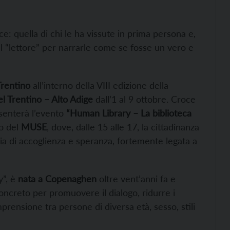
ce: quella di chi le ha vissute in prima persona e,
 al “lettore” per narrarle come se fosse un vero e
rentino
all’interno della VIII edizione della
l Trentino – Alto Adige
dall’1 al 9 ottobre. Croce
senterà l’evento
“Human Library – La biblioteca
o del
MUSE
, dove, dalle 15 alle 17, la cittadinanza
ria di accoglienza e speranza, fortemente legata a
y”, è
nata a Copenaghen
oltre vent’anni fa e
ncreto per promuovere il dialogo, ridurre i
mprensione tra persone di diversa età, sesso, stili