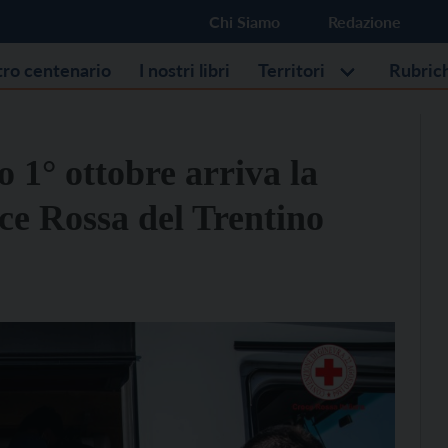
Chi Siamo
Redazione
stro centenario
I nostri libri
Territori
Rubric
 1° ottobre arriva la
e Rossa del Trentino