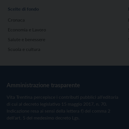
Scelte di fondo
Cronaca
Economia e Lavoro
Salute e benessere
Scuola e cultura
Amministrazione trasparente
Vita Trentina percepisce i contributi pubblici all'editoria
di cui al decreto legislativo 15 maggio 2017, n. 70.
Indicazione resa ai sensi della lettera f) del comma 2
dell'art. 5 del medesimo decreto Lgs.