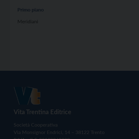
Primo piano
Meridiani
Vita Trentina Editrice
Società Cooperativa
Via Monsignor Endrici, 14 – 38122 Trento