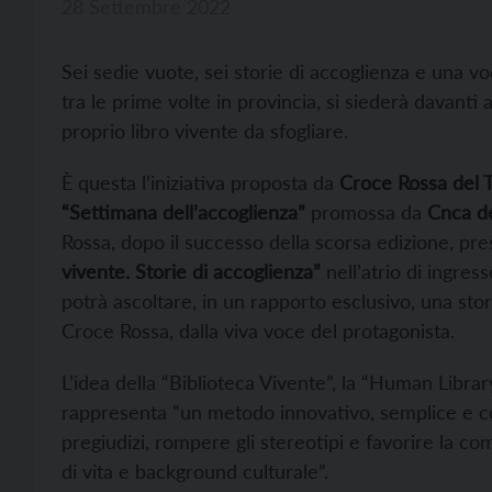
28 Settembre 2022
Sei sedie vuote, sei storie di accoglienza e una vo
tra le prime volte in provincia, si siederà davanti
proprio libro vivente da sfogliare.
È questa l’iniziativa proposta da
Croce Rossa del T
“Settimana dell’accoglienza”
promossa da
Cnca de
Rossa, dopo il successo della scorsa edizione, pre
vivente. Storie di accoglienza”
nell’atrio di ingress
potrà ascoltare, in un rapporto esclusivo, una sto
Croce Rossa, dalla viva voce del protagonista.
L’idea della “Biblioteca Vivente”, la “Human Librar
rappresenta “un metodo innovativo, semplice e co
pregiudizi, rompere gli stereotipi e favorire la co
di vita e background culturale”.