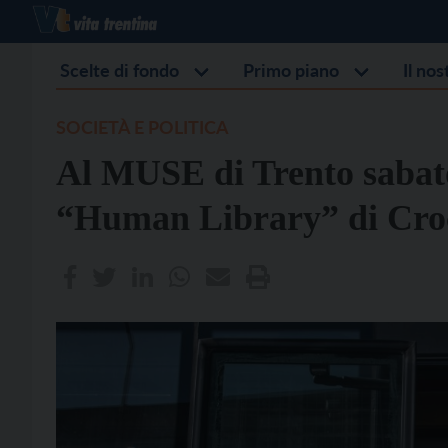
Scelte di fondo
Primo piano
Il no
SOCIETÀ E POLITICA
Al MUSE di Trento sabato
“Human Library” di Croc