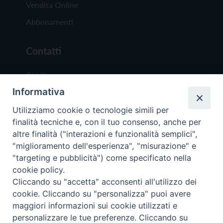
Vendita Online
Abbonamenti
Contatti
Chi Siamo
Informativa
Redazione
Scrivici
Utilizziamo cookie o tecnologie simili per
finalità tecniche e, con il tuo consenso, anche per
altre finalità ("interazioni e funzionalità semplici",
"miglioramento dell'esperienza", "misurazione" e
"targeting e pubblicità") come specificato nella
cookie policy.
Copyright © 2019 - Tutti i diritti riservati - Vit
Cliccando su "accetta" acconsenti all'utilizzo dei
Trentina Editrice
cookie. Cliccando su "personalizza" puoi avere
maggiori informazioni sui cookie utilizzati e
Privacy Policy
personalizzare le tue preferenze. Cliccando su