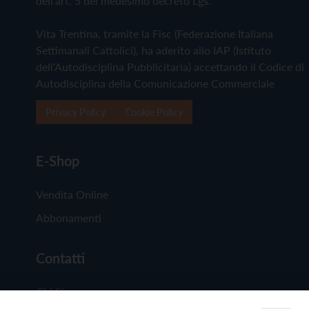
dell'art. 5 del medesimo decreto Lgs.
Vita Trentina, tramite la Fisc (Federazione Italiana
Settimanali Cattolici), ha aderito allo IAP (Istituto
dell'Autodisciplina Pubblicitaria) accettando il Codice di
Autodisciplina della Comunicazione Commerciale
Privacy Policy
Cookie Policy
E-Shop
Vendita Online
Abbonamenti
Contatti
Chi Siamo