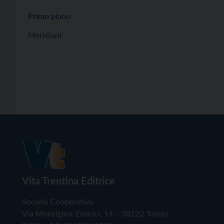
Primo piano
Meridiani
Vita Trentina Editrice
Società Cooperativa
Via Monsignor Endrici, 14 – 38122 Trento