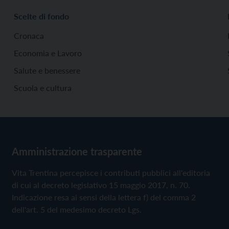
Scelte di fondo
Cronaca
Economia e Lavoro
Salute e benessere
Scuola e cultura
Amministrazione trasparente
Vita Trentina percepisce i contributi pubblici all'editoria
di cui al decreto legislativo 15 maggio 2017, n. 70.
Indicazione resa ai sensi della lettera f) del comma 2
dell'art. 5 del medesimo decreto Lgs.