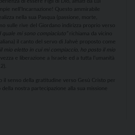
perienza di essere Figli di Dio, amati da Lui
mpie nell’Incarnazione! Questo ammirabile
ealizza nella sua Pasqua (passione, morte,
simo sulle rive del Giordano indirizza proprio verso
el quale mi sono compiaciuto”
richiama da vicino
taliana) il canto del servo di Jahvè proposto come
il mio eletto in cui mi compiaccio, ho posto il mio
lvezza e liberazione a Israele ed a tutta l’umanità
2).
 il senso della gratitudine verso Gesù Cristo per
 della nostra partecipazione alla sua missione