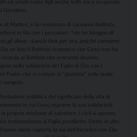
olti ed amati come figli anche tutti noi e su questo
al Giordano.
di Matteo, è la resistenza di Giovanni Battista,
tersi in fila con i peccatori:
“«Io ho bisogno di
ù gli disse: «Lascia fare per ora, poiché conviene
 Da un lato il Battista riconosce che Gesù non ha
ù ricorda al Battista che entrambi devono
rio nella solidarietà del Figlio di Dio con i
del Padre che si compie la “giustizia” sulla quale
uo vangelo.
stazione pubblica del significato della vita di
 momento in cui Gesù esprime la sua solidarietà
 propria missione di salvatore, i cieli si aprono,
ria testimonianza al Figlio prediletto. Detto in altri
 all’uomo viene riaperta la via dell’incontro con Dio