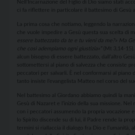
Nell’Incarnazione del Figlio di Dio siamo stati acc
ci fa riflettere in particolare il battesimo di Gesù 
La prima cosa che notiamo, leggendo la narrazione 
che vuole impedire a Gesù questa sua scelta di met
essere battezzato da te e tu vieni da me?» Ma Ges
che così adempiamo ogni giustizia»”
(Mt 3,14-15).
alcun bisogno di essere battezzato, dall’altro Ges
sottomettersi al piano di salvezza che consiste prop
peccatori per salvarli. È nel conformarsi al piano 
tanto insiste l’evangelista Matteo nel corso del s
Nel battesimo al Giordano abbiamo quindi la manife
Gesù di Nazaret e l’inizio della sua missione. Nel
con i peccatori assumendo la propria vocazione e la
lo Spirito discende su di lui, il Padre rende la prop
termini si riallaccia il dialogo fra Dio e l’umanità,