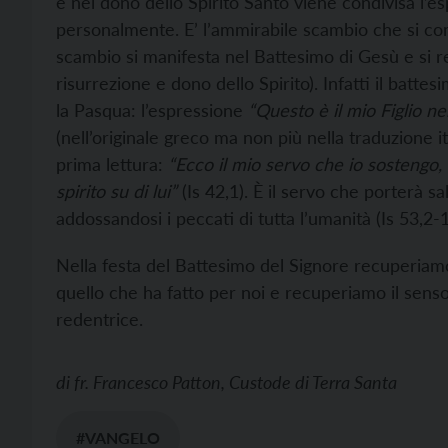
e nel dono dello Spirito Santo viene condivisa l’es
personalmente. E’ l’ammirabile scambio che si co
scambio si manifesta nel Battesimo di Gesù e si r
risurrezione e dono dello Spirito). Infatti il batte
la Pasqua: l’espressione
“Questo è il mio Figlio n
(nell’originale greco ma non più nella traduzione i
prima lettura:
“Ecco il mio servo che io sostengo, 
spirito su di lui”
(Is 42,1). È il servo che porterà sa
addossandosi i peccati di tutta l’umanità (Is 53,2-1
Nella festa del Battesimo del Signore recuperiamo
quello che ha fatto per noi e recuperiamo il senso
redentrice.
di
fr. Francesco Patton, Custode di Terra Santa
#VANGELO