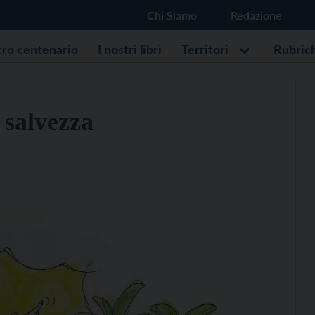
Chi Siamo
Redazione
stro centenario
I nostri libri
Territori
Rubric
 salvezza