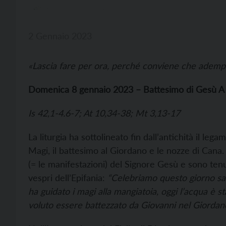
2 Gennaio 2023
«Lascia fare per ora, perché conviene che adempia
Domenica 8 gennaio 2023 – Battesimo di Gesù A
Is 42,1-4.6-7; At 10,34-38; Mt 3,13-17
La liturgia ha sottolineato fin dall’antichità il legam
Magi, il battesimo al Giordano e le nozze di Cana.
(= le manifestazioni) del Signore Gesù e sono tenu
vespri dell’Epifania:
“Celebriamo questo giorno sant
ha guidato i magi alla mangiatoia, oggi l’acqua è st
voluto essere battezzato da Giovanni nel Giordano 