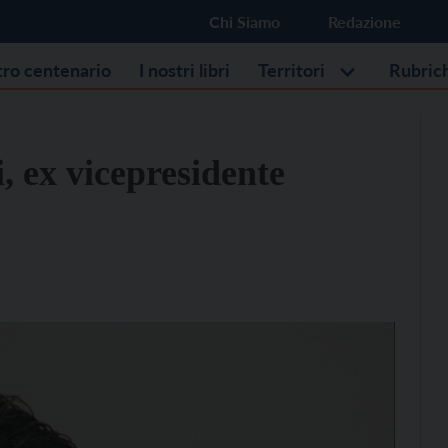
Chi Siamo
Redazione
stro centenario
I nostri libri
Territori
Rubric
, ex vicepresidente