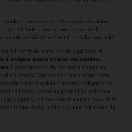
 suo ruolo di amministratore ha seguito da vicino le
e di San Michele in un percorso a cavallo di
a, delle sensibilità ambientali, sociali e non solo”.
ato sul notiziario Iasma notizie (oggi Terra di
o di svolgere questo incarico con passione,
nore
. È stato un esercizio non semplice per me
 di diplomazia. Compito non facile, magari non
concertare accelerazioni e frenate; collegamento
 veloci ed i tempi spesso lunghissimi della ricerca;
lunga e plurale, indicare una strategia e tradurla in
 stesso tempo dover rendere compatibili sensibilità