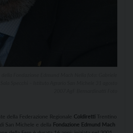
e della Fondazione Edmund Mach Nella foto: Gabriele
e Sala Specchi – Istituto Agrario San Michele 31 agosto
2007 AgF Bernardinatti Foto
nte della Federazione Regionale
Coldiretti
Trentino
o di San Michele e della
Fondazione Edmund Mach
ione della Fem è durata 16 anni: iniziata nel 2001,