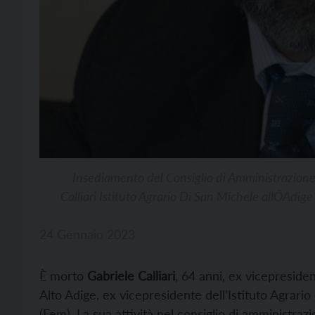
Insediamento del Consiglio di Amministrazion
Calliari Istituto Agrario Di San Michele allÕAdig
24 Gennaio 2023
È morto
Gabriele Calliari
, 64 anni, ex vicepreside
Alto Adige, ex vicepresidente dell’Istituto Agrari
(Fem). La sua attività nel consiglio di amministraz