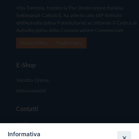
Vita Trentina, tramite la Fisc (Federazione Italiana
Settimanali Cattolici), ha aderito allo IAP (Istituto
dell'Autodisciplina Pubblicitaria) accettando il Codice di
Autodisciplina della Comunicazione Commerciale
Privacy Policy
Cookie Policy
E-Shop
Vendita Online
Abbonamenti
Contatti
Chi Siamo
Informativa
Redazione