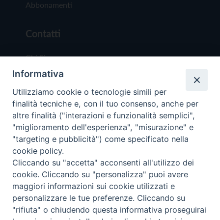
Abbonamenti
Contatti
Chi Siamo
Informativa
Redazione
Scrivici
Utilizziamo cookie o tecnologie simili per
finalità tecniche e, con il tuo consenso, anche per
altre finalità ("interazioni e funzionalità semplici",
"miglioramento dell'esperienza", "misurazione" e
"targeting e pubblicità") come specificato nella
cookie policy.
Copyright © 2019 - Tutti i diritti riservati - Vit
Cliccando su "accetta" acconsenti all'utilizzo dei
Trentina Editrice
cookie. Cliccando su "personalizza" puoi avere
maggiori informazioni sui cookie utilizzati e
Privacy Policy
personalizzare le tue preferenze. Cliccando su
Torna all'inizi
"rifiuta" o chiudendo questa informativa proseguirai