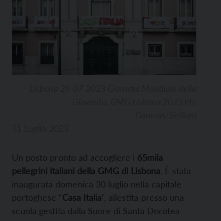
Lisbona 29-07-2023 Giornata Mondiale della
Gioventù. GMG Lisbona 2023 Ph:
Gennari/Siciliani
31 Luglio 2023
Un posto pronto ad accogliere i
65mila
pellegrini italiani della GMG di Lisbona
. È stata
inaugurata domenica 30 luglio nella capitale
portoghese “
Casa Italia
“, allestita presso una
scuola gestita dalla Suore di Santa Dorotea